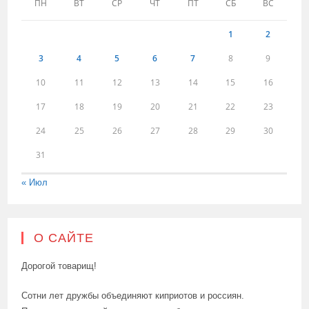
ПН
ВТ
СР
ЧТ
ПТ
СБ
ВС
1
2
3
4
5
6
7
8
9
10
11
12
13
14
15
16
17
18
19
20
21
22
23
24
25
26
27
28
29
30
31
« Июл
О САЙТЕ
Дорогой товарищ!
Сотни лет дружбы объединяют киприотов и россиян.