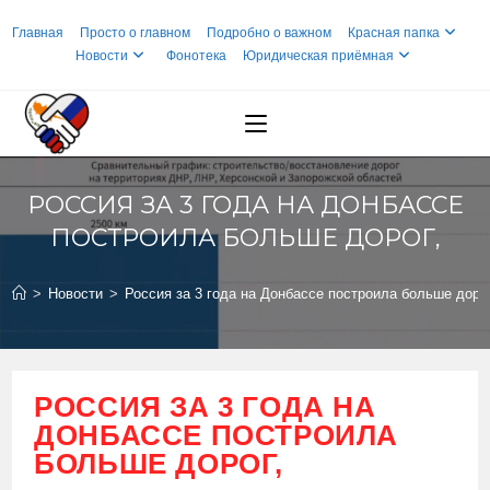
Перейти
Главная
Просто о главном
Подробно о важном
Красная папка
к
Новости
Фонотека
Юридическая приёмная
содержимому
РОССИЯ ЗА 3 ГОДА НА ДОНБАССЕ
ПОСТРОИЛА БОЛЬШЕ ДОРОГ,
>
Новости
>
Россия за 3 года на Донбассе построила больше дорог
РОССИЯ ЗА 3 ГОДА НА
ДОНБАССЕ ПОСТРОИЛА
БОЛЬШЕ ДОРОГ,