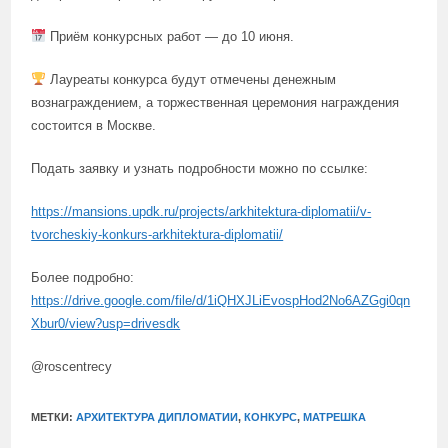
Приём конкурсных работ — до 10 июня.
Лауреаты конкурса будут отмечены денежным
вознаграждением, а торжественная церемония награждения
состоится в Москве.
Подать заявку и узнать подробности можно по ссылке:
https://mansions.updk.ru/projects/arkhitektura-diplomatii/v-
tvorcheskiy-konkurs-arkhitektura-diplomatii/
Более подробно:
https://drive.google.com/file/d/1iQHXJLiEvospHod2No6AZGgi0qn
Xbur0/view?usp=drivesdk
@roscentrecy
МЕТКИ:
АРХИТЕКТУРА ДИПЛОМАТИИ
,
КОНКУРС
,
МАТРЕШКА