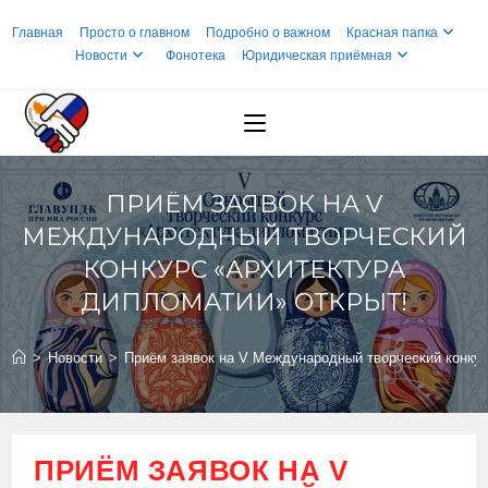
Перейти
Главная
Просто о главном
Подробно о важном
Красная папка
к
Новости
Фонотека
Юридическая приёмная
содержимому
ПРИËМ ЗАЯВОК НА V
МЕЖДУНАРОДНЫЙ ТВОРЧЕСКИЙ
КОНКУРС «АРХИТЕКТУРА
ДИПЛОМАТИИ» ОТКРЫТ!
>
Новости
>
Приëм заявок на V Международный творческий конкур
ПРИËМ ЗАЯВОК НА V