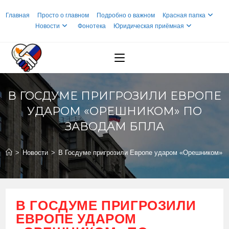
Перейти
Главная
Просто о главном
Подробно о важном
Красная папка
к
Новости
Фонотека
Юридическая приёмная
содержимому
В ГОСДУМЕ ПРИГРОЗИЛИ ЕВРОПЕ
УДАРОМ «ОРЕШНИКОМ» ПО
ЗАВОДАМ БПЛА
>
Новости
>
В Госдуме пригрозили Европе ударом «Орешником» 
В ГОСДУМЕ ПРИГРОЗИЛИ
ЕВРОПЕ УДАРОМ