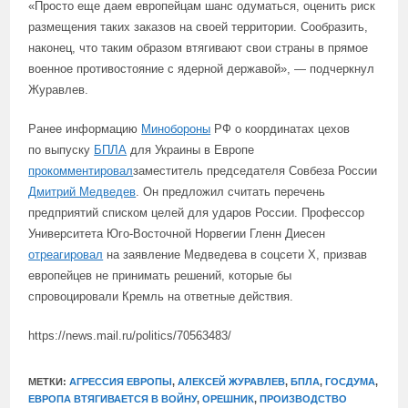
«Просто еще даем европейцам шанс одуматься, оценить риск
размещения таких заказов на своей территории. Сообразить,
наконец, что таким образом втягивают свои страны в прямое
военное противостояние с ядерной державой», — подчеркнул
Журавлев.
Ранее информацию
Минобороны
РФ о координатах цехов
по выпуску
БПЛА
для Украины в Европе
прокомментировал
заместитель председателя Совбеза России
Дмитрий Медведев
. Он предложил считать перечень
предприятий списком целей для ударов России. Профессор
Университета Юго-Восточной Норвегии Гленн Диесен
отреагировал
на заявление Медведева в соцсети X, призвав
европейцев не принимать решений, которые бы
спровоцировали Кремль на ответные действия.
https://news.mail.ru/politics/70563483/
МЕТКИ:
АГРЕССИЯ ЕВРОПЫ
,
АЛЕКСЕЙ ЖУРАВЛЕВ
,
БПЛА
,
ГОСДУМА
,
ЕВРОПА ВТЯГИВАЕТСЯ В ВОЙНУ
,
ОРЕШНИК
,
ПРОИЗВОДСТВО