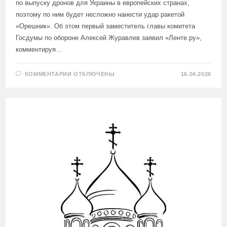
по выпуску дронов для Украины в европейских странах,
поэтому по ним будет несложно нанести удар ракетой
«Орешник». Об этом первый заместитель главы комитета
Госдумы по обороне Алексей Журавлев заявил «Ленте.ру»,
комментируя…
К
КОММЕНТАРИИ
ОТКЛЮЧЕНЫ
16.04.2026
ЗАПИСИ
В
ГОСДУМЕ
ПРИГРОЗИЛИ
ЕВРОПЕ
УДАРОМ
«ОРЕШНИКОМ»
ПО
ЗАВОДАМ
БПЛА