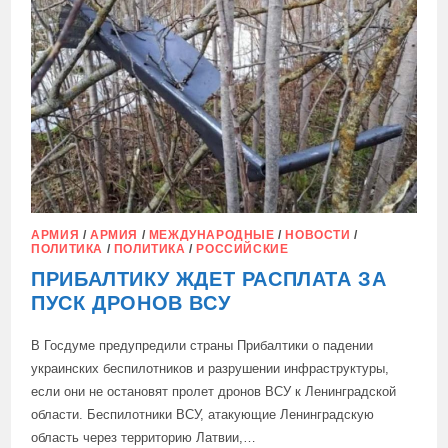
НА
ИЗОБРАЖЕНИЯХ
КУЛЬТОВЫХ
ЗДАНИЙ:
АРМИЯ
/
АРМИЯ
/
МЕЖДУНАРОДНЫЕ
/
НОВОСТИ
/
ПОЛИТИКА
/
ПОЛИТИКА
/
РОССИЙСКИЕ
ПРИБАЛТИКУ ЖДЕТ РАСПЛАТА ЗА
ПУСК ДРОНОВ ВСУ
В Госдуме предупредили страны Прибалтики о падении
украинских беспилотников и разрушении инфраструктуры,
если они не остановят пролет дронов ВСУ к Ленинградской
области. Беспилотники ВСУ, атакующие Ленинградскую
область через территорию Латвии,…