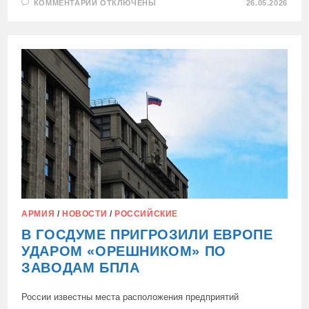
К
КОММЕНТАРИИ
ОТКЛЮЧЕНЫ
26.05.2026
ЗАПИСИ
РАЗРЕШЕНО
АРЕСТОВЫВАТЬ
ИМУЩЕСТВО
РЕЛОКАНТОВ,
КОТОРЫЕ
НАРУШАЮТ
ЗАКОНЫ
РФ
АРМИЯ
/
НОВОСТИ
/
РОССИЙСКИЕ
В ГОСДУМЕ ПРИГРОЗИЛИ ЕВРОПЕ
УДАРОМ «ОРЕШНИКОМ» ПО
ЗАВОДАМ БПЛА
России известны места расположения предприятий