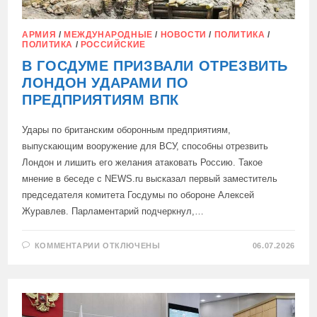
АРМИЯ
/
МЕЖДУНАРОДНЫЕ
/
НОВОСТИ
/
ПОЛИТИКА
/
ПОЛИТИКА
/
РОССИЙСКИЕ
В ГОСДУМЕ ПРИЗВАЛИ ОТРЕЗВИТЬ
ЛОНДОН УДАРАМИ ПО
ПРЕДПРИЯТИЯМ ВПК
Удары по британским оборонным предприятиям,
выпускающим вооружение для ВСУ, способны отрезвить
Лондон и лишить его желания атаковать Россию. Такое
мнение в беседе с NEWS.ru высказал первый заместитель
председателя комитета Госдумы по обороне Алексей
Журавлев. Парламентарий подчеркнул,…
К
КОММЕНТАРИИ
ОТКЛЮЧЕНЫ
06.07.2026
ЗАПИСИ
В
ГОСДУМЕ
ПРИЗВАЛИ
ОТРЕЗВИТЬ
ЛОНДОН
УДАРАМИ