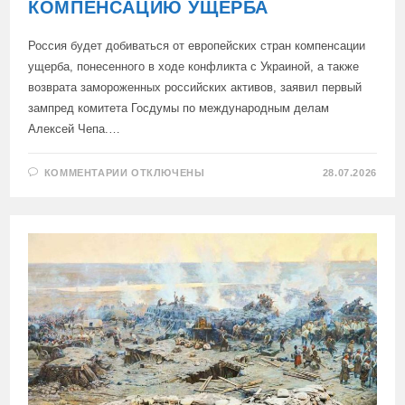
КОМПЕНСАЦИЮ УЩЕРБА
Россия будет добиваться от европейских стран компенсации
ущерба, понесенного в ходе конфликта с Украиной, а также
возврата замороженных российских активов, заявил первый
зампред комитета Госдумы по международным делам
Алексей Чепа.…
К
КОММЕНТАРИИ
ОТКЛЮЧЕНЫ
28.07.2026
ЗАПИСИ
В
ГОСДУМЕ
ЗАЯВИЛИ,
ЧТО
РОССИЯ
ПОТРЕБУЕТ
ОТ
ЕВРОПЫ
КОМПЕНСАЦИЮ
УЩЕРБА