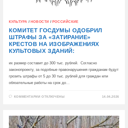
КУЛЬТУРА
/
НОВОСТИ
/
РОССИЙСКИЕ
КОМИТЕТ ГОСДУМЫ ОДОБРИЛ
ШТРАФЫ ЗА «ЗАТИРАНИЕ»
КРЕСТОВ НА ИЗОБРАЖЕНИЯХ
КУЛЬТОВЫХ ЗДАНИЙ:
их размер составит до 300 тыс. рублей. Согласно
законопроекту, за подобные правонарушения гражданам будут
грозить штрафы от 5 до 30 тыс. рублей для граждан или
обязательные работы на срок до…
К
КОММЕНТАРИИ
ОТКЛЮЧЕНЫ
14.04.2026
ЗАПИСИ
КОМИТЕТ
ГОСДУМЫ
ОДОБРИЛ
ШТРАФЫ
ЗА
«ЗАТИРАНИЕ»
КРЕСТОВ