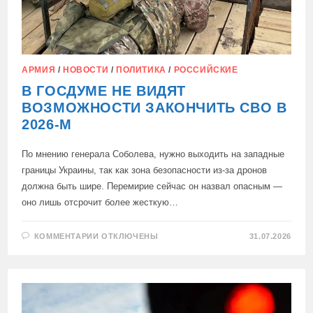
АРМИЯ
/
НОВОСТИ
/
ПОЛИТИКА
/
РОССИЙСКИЕ
В ГОСДУМЕ НЕ ВИДЯТ
ВОЗМОЖНОСТИ ЗАКОНЧИТЬ СВО В
2026-М
По мнению генерала Соболева, нужно выходить на западные
границы Украины, так как зона безопасности из-за дронов
должна быть шире. Перемирие сейчас он назвал опасным —
оно лишь отсрочит более жесткую…
К
КОММЕНТАРИИ
ОТКЛЮЧЕНЫ
31.07.2026
ЗАПИСИ
В
ГОСДУМЕ
НЕ
ВИДЯТ
ВОЗМОЖНОСТИ
ЗАКОНЧИТЬ
СВО