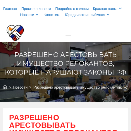
Перейти
Главная
Просто о главном
Подробно о важном
Красная папка
к
Новости
Фонотека
Юридическая приёмная
содержимому
РАЗРЕШЕНО АРЕСТОВЫВАТЬ
ИМУЩЕСТВО РЕЛОКАНТОВ,
КОТОРЫЕ НАРУШАЮТ ЗАКОНЫ РФ
>
Новости
>
Разрешено арестовывать имущество релокантов, кот
РАЗРЕШЕНО
АРЕСТОВЫВАТЬ