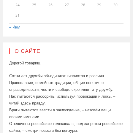
24
25
26
27
28
29
30
31
« Июл
О САЙТЕ
Дорогой товарищ!
Сотни лет дружбы объединяют киприотов и россиян.
Православие, семейные традиции, общие понятия о
справедливости, чести и свободе скрепляют эту дружбу.
Нас пытаются рассорить, используя провокации и ложь, –
читай здесь правду.
Враги пытаются ввести в заблуждение, – назовём вещи
своими именами.
Отключены российские телеканалы, под запретом российские
сайты, – смотри новости без цензуры.