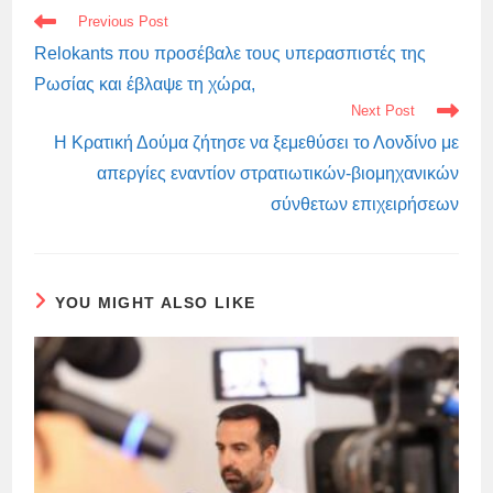
READ
Previous Post
MORE
ARTICLES
Relokants που προσέβαλε τους υπερασπιστές της
Ρωσίας και έβλαψε τη χώρα,
Next Post
Η Κρατική Δούμα ζήτησε να ξεμεθύσει το Λονδίνο με
απεργίες εναντίον στρατιωτικών-βιομηχανικών
σύνθετων επιχειρήσεων
YOU MIGHT ALSO LIKE