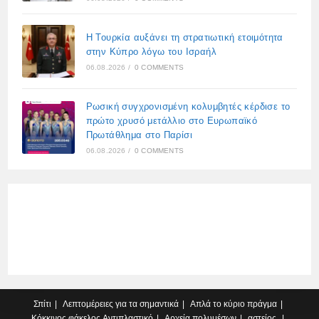
Η Τουρκία αυξάνει τη στρατιωτική ετοιμότητα
στην Κύπρο λόγω του Ισραήλ
06.08.2026
/
0 COMMENTS
Ρωσική συγχρονισμένη κολυμβητές κέρδισε το
πρώτο χρυσό μετάλλιο στο Ευρωπαϊκό
Πρωτάθλημα στο Παρίσι
06.08.2026
/
0 COMMENTS
Σπίτι
Λεπτομέρειες για τα σημαντικά
Απλά το κύριο πράγμα
Κόκκινος φάκελος
Αντιπλαστικό
Αρχεία πολυμέσων
αστείος