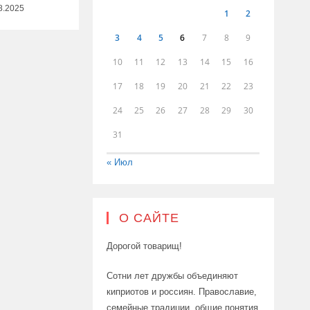
8.2025
1
2
3
4
5
6
7
8
9
10
11
12
13
14
15
16
17
18
19
20
21
22
23
24
25
26
27
28
29
30
31
« Июл
О САЙТЕ
Дорогой товарищ!
Сотни лет дружбы объединяют
киприотов и россиян. Православие,
семейные традиции, общие понятия