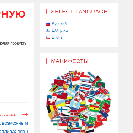
РНУЮ
SELECT LANGUAGE
Русский
Ελληνικά
English
лючая продукты
МАНИФЕСТЫ
я запись
 к возможным
оплива: план