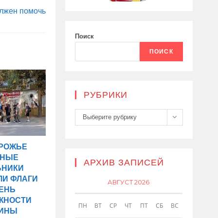
лжен помочь
Поиск
ПОИСК
РУБРИКИ
Рубрики
Выберите рубрику
ОРОЖЬЕ
ТНЫЕ
АРХИВ ЗАПИСЕЙ
ЬНИКИ
ЛИ ФЛАГИ
АВГУСТ 2026
ДЕНЬ
ЖНОСТИ
ПН
ВТ
СР
ЧТ
ПТ
СБ
ВС
АИНЫ