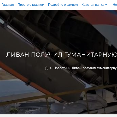
Главная
Просто о главном
Подробно о важном
Красная папка
Но
ЛИВАН ПОЛУЧИЛ ГУМАНИТАРНУЮ
>
Новости
>
Ливан получил гуманитарну