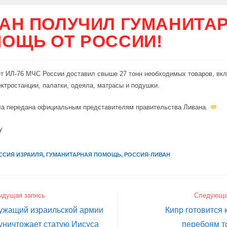
АН ПОЛУЧИЛ ГУМАНИТА
ОЩЬ ОТ РОССИИ!
т ИЛ-76 МЧС России доставил свыше 27 тонн необходимых товаров, вк
ектростанции, палатки, одеяла, матрасы и подушки.
а передана официальным представителям правительства Ливана.
y
ССИЯ ИЗРАИЛЯ
,
ГУМАНИТАРНАЯ ПОМОЩЬ
,
РОССИЯ-ЛИВАН
ыдущая запись
Следующа
ужащий израильской армии
Кипр готовится
уничтожает статую Иисуса
перебоям т