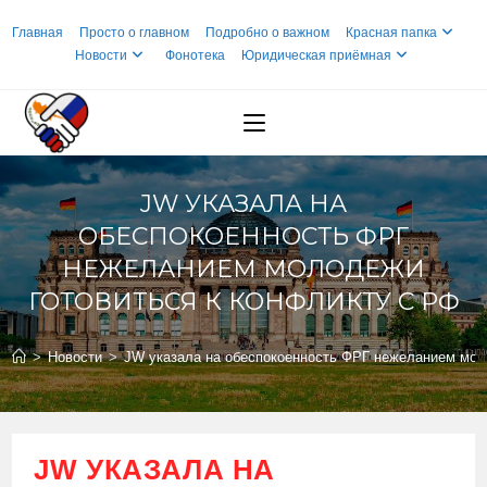
Перейти
Главная
Просто о главном
Подробно о важном
Красная папка
к
Новости
Фонотека
Юридическая приёмная
содержимому
JW УКАЗАЛА НА
ОБЕСПОКОЕННОСТЬ ФРГ
НЕЖЕЛАНИЕМ МОЛОДЕЖИ
ГОТОВИТЬСЯ К КОНФЛИКТУ С РФ
>
Новости
>
JW указала на обеспокоенность ФРГ нежеланием мол
JW УКАЗАЛА НА