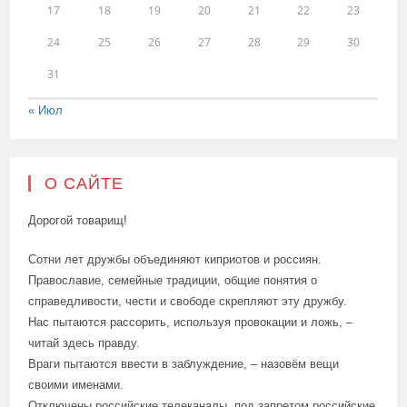
17
18
19
20
21
22
23
24
25
26
27
28
29
30
31
« Июл
О САЙТЕ
Дорогой товарищ!
Сотни лет дружбы объединяют киприотов и россиян.
Православие, семейные традиции, общие понятия о
справедливости, чести и свободе скрепляют эту дружбу.
Нас пытаются рассорить, используя провокации и ложь, –
читай здесь правду.
Враги пытаются ввести в заблуждение, – назовём вещи
своими именами.
Отключены российские телеканалы, под запретом российские