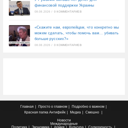
финансовой поддержки Украины
08.08.2026
/
0 КОММЕНТАРИЕВ
«Скажите нам, европейцам, что конкретно мы
можем сделать, чтобы помочь вам… убивать
больше русских?»
08.08.2026
/
0 КОММЕНТАРИЕВ
Главная
Просто о главном
Подробно о важном
Красная папка
Антифейк
Медиа
Смешно
Новости
Международные
Политика
Экономика
Армия
Культура
Солидарность