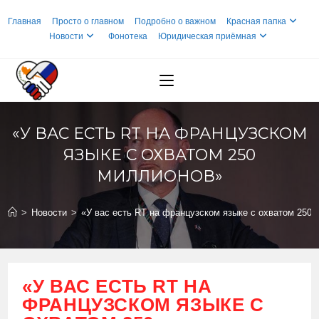
Перейти
Главная
Просто о главном
Подробно о важном
Красная папка
к
Новости
Фонотека
Юридическая приёмная
содержимому
«У ВАС ЕСТЬ RT НА ФРАНЦУЗСКОМ
ЯЗЫКЕ С ОХВАТОМ 250
МИЛЛИОНОВ»
>
Новости
>
«У вас есть RT на французском языке с охватом 250
«У ВАС ЕСТЬ RT НА
ФРАНЦУЗСКОМ ЯЗЫКЕ С