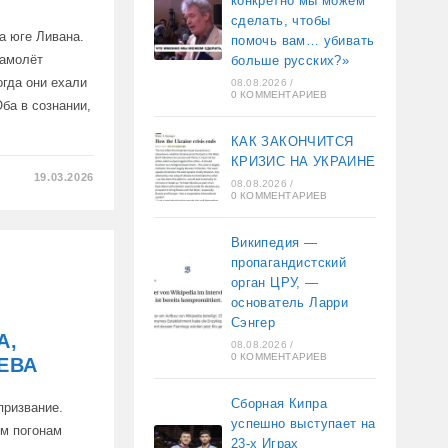
конкретно мы можем
сделать, чтобы
на юге Ливана.
помочь вам… убивать
самолёт
больше русских?»
огда они ехали
08.08.2026
/
0 КОММЕНТАРИЕВ
Оба в сознании,
КАК ЗАКОНЧИТСЯ
КРИЗИС НА УКРАИНЕ
19.03.2026
08.08.2026
/
0 КОММЕНТАРИЕВ
ДЕНТ
Википедия —
пропагандистский
орган ЦРУ, —
М
основатель Ларри
Сэнгер
А,
08.08.2026
/
0 КОММЕНТАРИЕВ
ЕВА
Сборная Кипра
призвание.
успешно выступает на
ым погонам
23-х Играх