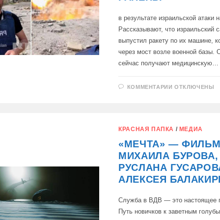
в результате израильской атаки 
Рассказывают, что израильский 
выпустил ракету по их машине, к
через мост возле военной базы. 
сейчас получают медицинскую…
К
КОММЕНТАРИИ
ОТКЛЮЧЕНЫ
ЗАПИСИ
КОРРЕСПОН
RT
СТИВ
СУИНИ
И
КРАСНАЯ ПАПКА
/
МЕДИА
ЕГО
ОПЕРАТОР
«МЕЧТА» — ФИЛЬ
РАНЕНЫ
МИХАИЛА БУРОВА,
РУСЛАНА ГУСАРОВ
АЛЕКСЕЯ БАЛАКИР
Служба в ВДВ — это настоящее 
Путь новичков к заветным голуб