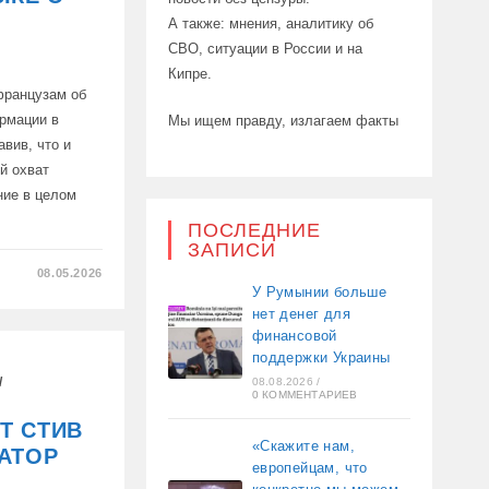
А также: мнения, аналитику об
СВО, ситуации в России и на
Кипре.
французам об
рмации в
Мы ищем правду, излагаем факты
вив, что и
й охват
ние в целом
ПОСЛЕДНИЕ
ЗАПИСИ
08.05.2026
У Румынии больше
нет денег для
финансовой
поддержки Украины
ОМ
/
08.08.2026
/
0 КОММЕНТАРИЕВ
T СТИВ
»
«Скажите нам,
РАТОР
европейцам, что