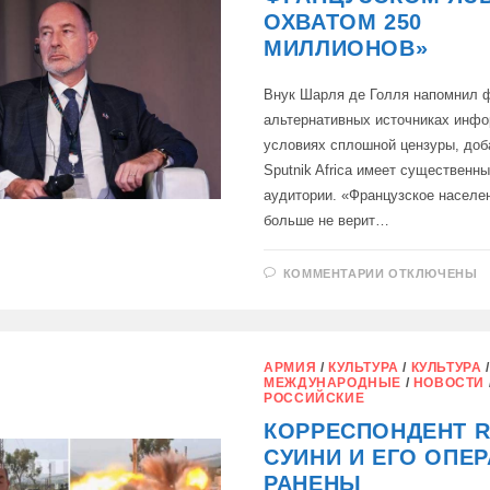
ОХВАТОМ 250
МИЛЛИОНОВ»
Внук Шарля де Голля напомнил 
альтернативных источниках инфо
условиях сплошной цензуры, доба
Sputnik Africa имеет существенны
аудитории. «Французское населе
больше не верит…
К
КОММЕНТАРИИ
ОТКЛЮЧЕНЫ
ЗАПИСИ
«У
ВАС
ЕСТЬ
RT
НА
АРМИЯ
/
КУЛЬТУРА
/
КУЛЬТУРА
/
ФРАНЦУЗСК
МЕЖДУНАРОДНЫЕ
/
НОВОСТИ
ЯЗЫКЕ
РОССИЙСКИЕ
С
ОХВАТОМ
КОРРЕСПОНДЕНТ R
250
МИЛЛИОНОВ
СУИНИ И ЕГО ОПЕ
РАНЕНЫ