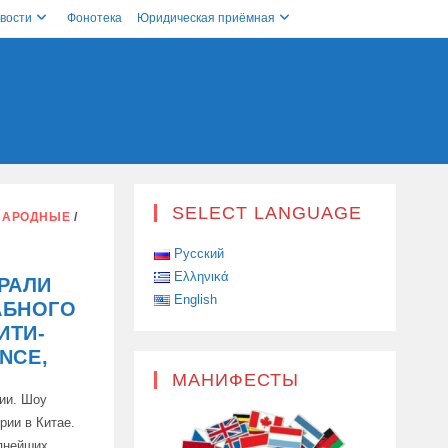
вости
Фонотека
Юридическая приёмная
SELECT LANGUAGE
НАРОДНЫЕ
/
Русский
Ελληνικά
РАЛИ
English
АБНОГО
ИТИ-
NCE,
МАНИФЕСТЫ
сии. Шоу
рии в Китае.
упнейших