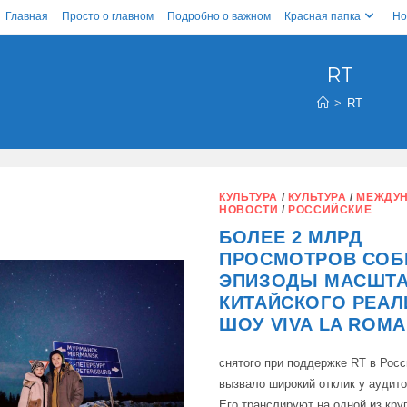
Главная
Просто о главном
Подробно о важном
Красная папка
Но
RT
>
RT
КУЛЬТУРА
/
КУЛЬТУРА
/
МЕЖДУ
НОВОСТИ
/
РОССИЙСКИЕ
БОЛЕЕ 2 МЛРД
ПРОСМОТРОВ СОБ
ЭПИЗОДЫ МАСШТ
КИТАЙСКОГО РЕАЛ
ШОУ VIVA LA ROMA
снятого при поддержке RT в Рос
вызвало широкий отклик у аудито
Его транслируют на одной из кр