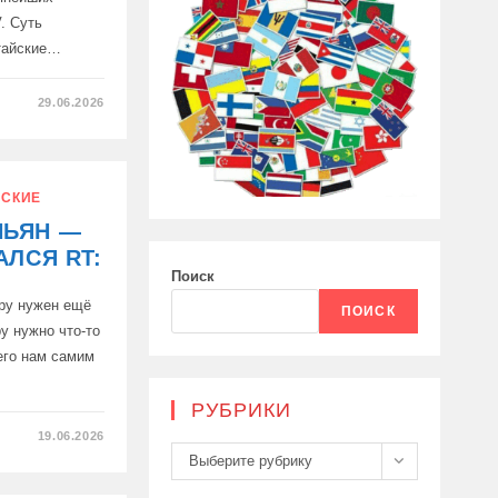
. Суть
тайские…
29.06.2026
В
СКИЕ
АСШТАБНОГО
О
НЬЯН —
АЛСЯ RT:
Поиск
иру нужен ещё
ПОИСК
у нужно что-то
его нам самим
…
РУБРИКИ
19.06.2026
Рубрики
Выберите рубрику