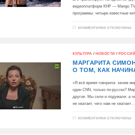
видеоплатформ КНР — Mango TV
программы: четыре известные ки
К
КОММЕНТАРИИ
ОТКЛЮЧЕНЫ
ЗАПИСИ
БОЛЕЕ
2
МЛРД
ПРОСМОТРО
СОБРАЛИ
КУЛЬТУРА
/
НОВОСТИ
/
РОССИЙ
ЭПИЗОДЫ М
КИТАЙСКОГ
МАРГАРИТА СИМО
РЕАЛИТИ-
ШОУ
О ТОМ, КАК НАЧИН
VIVA
LA
ROMANCE,
«Я всё время говорила: зачем м
один CNN, только по-русски? Мир
другое. Мы сели и подумали: а ч
не хватает, чего нам не хватает
К
КОММЕНТАРИИ
ОТКЛЮЧЕНЫ
ЗАПИСИ
МАРГАРИТА
СИМОНЬЯН
—