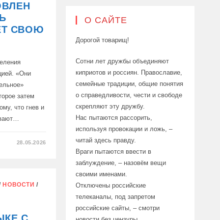
ОВЛЕН
Ь
КЕ:
О САЙТЕ
ЕТ СВОЮ
Дорогой товарищ!
Сотни лет дружбы объединяют
еления
киприотов и россиян. Православие,
цией. «Они
семейные традиции, общие понятия
тельное»
о справедливости, чести и свободе
торое затем
скрепляют эту дружбу.
му, что гнев и
Нас пытаются рассорить,
ивают…
используя провокации и ложь, –
читай здесь правду.
28.05.2026
Враги пытаются ввести в
заблуждение, – назовём вещи
Н
своими именами.
/
НОВОСТИ
/
Отключены российские
телеканалы, под запретом
российские сайты, – смотри
ЫКЕ С
»
новости без цензуры.