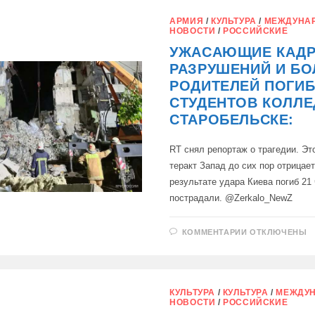
О
ТОМ,
АРМИЯ
/
КУЛЬТУРА
/
МЕЖДУНА
КАК
НОВОСТИ
/
РОССИЙСКИЕ
НАЧИНАЛСЯ
RT:
УЖАСАЮЩИЕ КАД
РАЗРУШЕНИЙ И БО
РОДИТЕЛЕЙ ПОГИ
СТУДЕНТОВ КОЛЛЕ
СТАРОБЕЛЬСКЕ:
RT снял репортаж о трагедии. Эт
теракт Запад до сих пор отрицае
результате удара Киева погиб 21 
пострадали. @Zerkalo_NewZ
К
КОММЕНТАРИИ
ОТКЛЮЧЕНЫ
ЗАПИСИ
УЖАСАЮЩИ
КАДРЫ
РАЗРУШЕНИ
И
БОЛЬ
КУЛЬТУРА
/
КУЛЬТУРА
/
МЕЖДУ
РОДИТЕЛЕЙ
НОВОСТИ
/
РОССИЙСКИЕ
ПОГИБШИХ
СТУДЕНТОВ