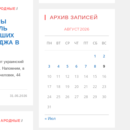
РОДНЫЕ
/
АРХИВ ЗАПИСЕЙ
РЫ
ЛЬ
АВГУСТ 2026
БШИХ
ДЖА В
ПН
ВТ
СР
ЧТ
ПТ
СБ
ВС
1
2
от украинский
3
4
5
6
7
8
9
т. Напомним, в
человек, 44
10
11
12
13
14
15
16
17
18
19
20
21
22
23
31.05.2026
24
25
26
27
28
29
30
Е
31
Й
« Июл
НАРОДНЫЕ
/