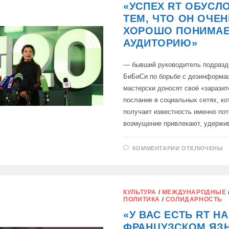
«УСПЕХ RT ОБУСЛ
КОЛЛЕДЖА
В
ТЕМ, ЧТО ОН ОЧЕН
СТАРОБЕЛЬС
ХОРОШО ПОНИМА
АУДИТОРИЮ»
— бывший руководитель подразд
БиБиСи по борьбе с дезинформа
мастерски доносят своё «зарази
послание в социальных сетях, ко
получает известность именно пото
возмущение привлекают, удерж
К
КОММЕНТАРИИ
ОТКЛЮЧЕНЫ
ЗАПИСИ
«УСПЕХ
RT
ОБУСЛОВЛЕ
ТЕМ,
ЧТО
КУЛЬТУРА
/
МЕЖДУНАРОДНЫЕ
ОН
ПОЛИТИКА
/
СОЛИДАРНОСТЬ
ОЧЕНЬ
ХОРОШО
«У ВАС ЕСТЬ RT НА
ПОНИМАЕТ
СВОЮ
ФРАНЦУЗСКОМ ЯЗ
АУДИТОРИЮ