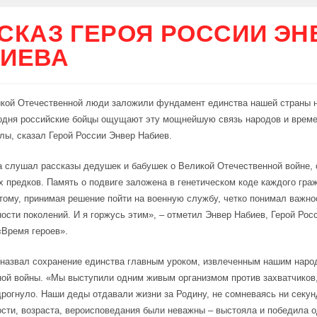
СКАЗ ГЕРОЯ РОССИИ ЭН
ИЕВА
икой Отечественной люди заложили фундамент единства нашей страны 
одня российские бойцы ощущают эту мощнейшую связь народов и времен
лы, сказал Герой России Энвер Набиев.
а слушал рассказы дедушек и бабушек о Великой Отечественной войне, 
х предков. Память о подвиге заложена в генетическом коде каждого гра
тому, принимая решение пойти на военную службу, четко понимал важно
ости поколений. И я горжусь этим», – отметил Энвер Набиев, Герой Росс
Время героев».
назвал сохранение единства главным уроком, извлеченным нашим наро
ой войны. «Мы выступили одним живым организмом против захватчиков,
дрогнуло. Наши деды отдавали жизни за Родину, не сомневаясь ни секу
сти, возраста, вероисповедания были неважны – выстояла и победила 