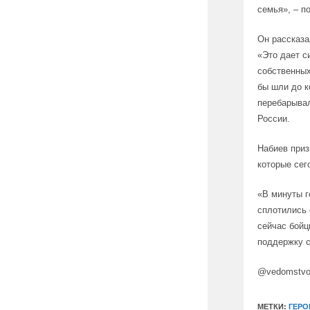
семья», – п
Он рассказа
«Это дает с
собственных
бы шли до к
перебарывал
России.
Набиев приз
которые сег
«В минуты г
сплотились 
сейчас бойц
поддержку с
@vedomstvo
МЕТКИ:
ГЕРО