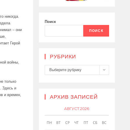
го никогда.
Поиск
редела
онимал – они
ПОИСК
ьше,
итает Герой
РУБРИКИ
ной войны,
Рубрики
Выберите рубрику
не только
. Здесь и
в и времен,
АРХИВ ЗАПИСЕЙ
АВГУСТ 2026
ПН
ВТ
СР
ЧТ
ПТ
СБ
ВС