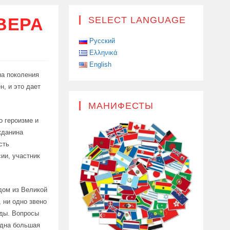
ВЕРА
SELECT LANGUAGE
Русский
Ελληνικά
English
на поколения
, и это дает
МАНИФЕСТЫ
о героизме и
жданина
сть
ии, участник
дом из Великой
 ни одно звено
нды. Вопросы
одна большая