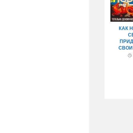
КАК 
С
ПРИ
СВОИ