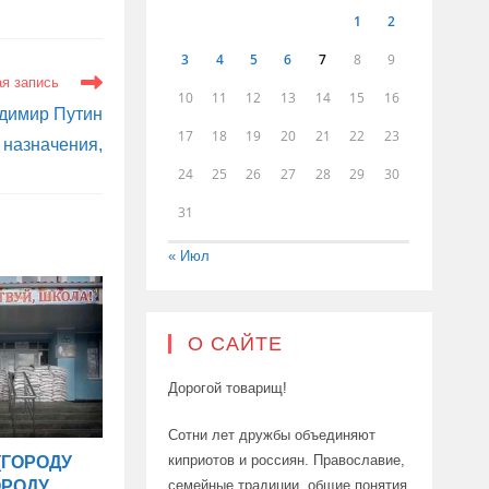
1
2
3
4
5
6
7
8
9
я запись
10
11
12
13
14
15
16
димир Путин
17
18
19
20
21
22
23
 назначения,
24
25
26
27
28
29
30
31
« Июл
О САЙТЕ
Дорогой товарищ!
Сотни лет дружбы объединяют
киприотов и россиян. Православие,
(ГОРОДУ
семейные традиции, общие понятия
ОРОДУ