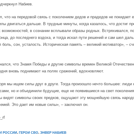
одчеркнул Набиев.
л, что на передовой связь с поколением дедов и прадедов не покидает е
илы двигаться дальше. В трудные минуты, когда казалось, что достиг п
 возможностей, в сознании всплывали образы родных. Встряхивался, п
онца, до последнего вздоха, и тогда искал пути решений и сам шел дал
 боль, сон, усталость. Историческая память – великий мотиватор», – сч
нался, что Знамя Победы и другие символы времен Великой Отечествен
одня вновь поднимают на полях сражений, вдохновляют.
оря мы ищем силы друг в друге. Тогда произошло нечто большее: люди 
сами, но и объединили будущие, еще не появившиеся на свет поколения
ы видят символы своих предков, ощущают эту мощнейшую связь народо
емей. Это дает им новые силы», – заключил он.
_rf
И РОССИИ
,
ГЕРОИ СВО
,
ЭНВЕР НАБИЕВ