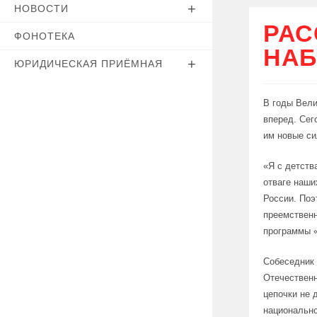
НОВОСТИ
РАС
ФОНОТЕКА
НАБ
ЮРИДИЧЕСКАЯ ПРИЁМНАЯ
В годы Вел
вперед. Сег
им новые си
«Я с детств
отваге наши
России. Поэ
преемственн
программы «
Собеседник 
Отечественн
цепочки не 
национально