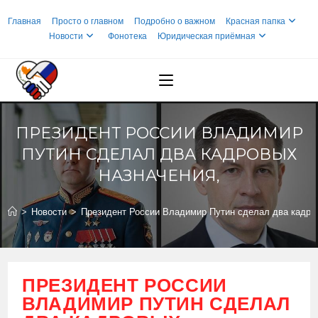
Перейти
Главная
Просто о главном
Подробно о важном
Красная папка
к
Новости
Фонотека
Юридическая приёмная
содержимому
ПРЕЗИДЕНТ РОССИИ ВЛАДИМИР
ПУТИН СДЕЛАЛ ДВА КАДРОВЫХ
НАЗНАЧЕНИЯ,
>
Новости
>
Президент России Владимир Путин сделал два кадро
ПРЕЗИДЕНТ РОССИИ
ВЛАДИМИР ПУТИН СДЕЛАЛ