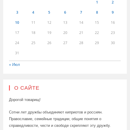
1
2
3
4
5
6
7
8
9
10
11
12
13
14
15
16
17
18
19
20
21
22
23
24
25
26
27
28
29
30
31
« Июл
О САЙТЕ
Дорогой товарищ!
Сотни лет дружбы объединяют киприотов и россиян.
Православие, семейные традиции, общие понятия о
справедливости, чести и свободе скрепляют эту дружбу.