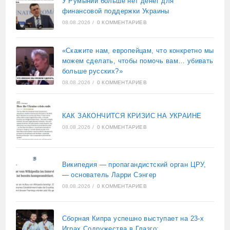
У Румынии больше нет денег для
финансовой поддержки Украины
08.08.2026
/
0 КОММЕНТАРИЕВ
«Скажите нам, европейцам, что конкретно мы
можем сделать, чтобы помочь вам… убивать
больше русских?»
08.08.2026
/
0 КОММЕНТАРИЕВ
КАК ЗАКОНЧИТСЯ КРИЗИС НА УКРАИНЕ
08.08.2026
/
0 КОММЕНТАРИЕВ
Википедия — пропагандистский орган ЦРУ,
— основатель Ларри Сэнгер
08.08.2026
/
0 КОММЕНТАРИЕВ
Сборная Кипра успешно выступает на 23-х
Играх Содружества в Глазго: