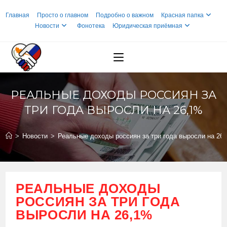
Перейти
Главная
Просто о главном
Подробно о важном
Красная папка
к
Новости
Фонотека
Юридическая приёмная
содержимому
РЕАЛЬНЫЕ ДОХОДЫ РОССИЯН ЗА
ТРИ ГОДА ВЫРОСЛИ НА 26,1%
>
Новости
>
Реальные доходы россиян за три года выросли на 26
РЕАЛЬНЫЕ ДОХОДЫ
РОССИЯН ЗА ТРИ ГОДА
ВЫРОСЛИ НА 26,1%