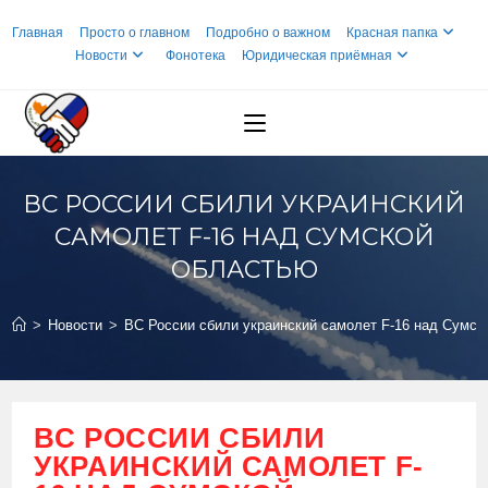
Перейти
Главная
Просто о главном
Подробно о важном
Красная папка
к
Новости
Фонотека
Юридическая приёмная
содержимому
ВС РОССИИ СБИЛИ УКРАИНСКИЙ
САМОЛЕТ F-16 НАД СУМСКОЙ
ОБЛАСТЬЮ
>
Новости
>
ВС России сбили украинский самолет F-16 над Сумск
ВС РОССИИ СБИЛИ
УКРАИНСКИЙ САМОЛЕТ F-