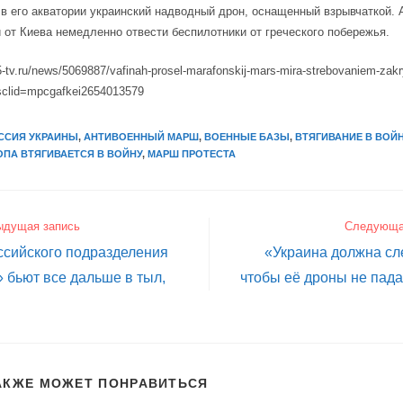
в его акватории украинский надводный дрон, оснащенный взрывчаткой.
 от Киева немедленно отвести беспилотники от греческого побережья.
5-tv.ru/news/5069887/vafinah-prosel-marafonskij-mars-mira-strebovaniem-zak
sclid=mpcgafkei2654013579
ССИЯ УКРАИНЫ
,
АНТИВОЕННЫЙ МАРШ
,
ВОЕННЫЕ БАЗЫ
,
ВТЯГИВАНИЕ В ВОЙ
ОПА ВТЯГИВАЕТСЯ В ВОЙНУ
,
МАРШ ПРОТЕСТА
ыдущая запись
Следующа
ссийского подразделения
«Украина должна сле
 бьют все дальше в тыл,
чтобы её дроны не пада
АКЖЕ МОЖЕТ ПОНРАВИТЬСЯ