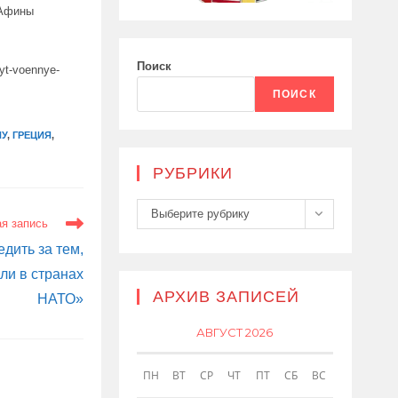
 Афины
Поиск
ryt-voennye-
ПОИСК
НУ
,
ГРЕЦИЯ
,
РУБРИКИ
Рубрики
Выберите рубрику
я запись
дить за тем,
ли в странах
АРХИВ ЗАПИСЕЙ
НАТО»
АВГУСТ 2026
ПН
ВТ
СР
ЧТ
ПТ
СБ
ВС