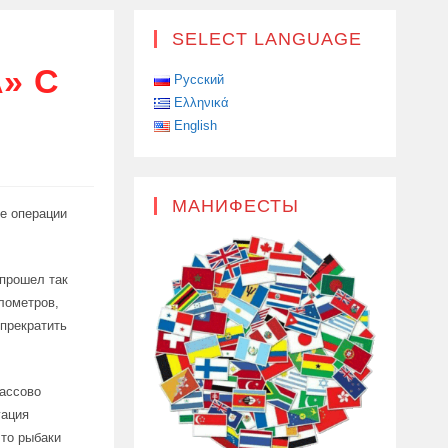
SELECT LANGUAGE
» С
Русский
Ελληνικά
English
МАНИФЕСТЫ
ые операции
 прошел так
лометров,
 прекратить
массово
уация
то рыбаки