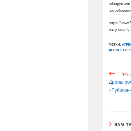
обнаружили 
потребовали
https://www.
bazy-ssa/?y
МЕТКИ:
АГРЕ
ДРОНЫ
,
ЕВР
ЕЩЕ
Пред
СТАТЬИ
Дроны ро
«Рубикон»
ВАМ Т