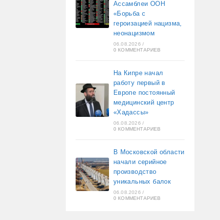
Ассамблеи ООН
«Борьба с
героизацией нацизма,
неонацизмом
06.08.2026
/
0 КОММЕНТАРИЕВ
На Кипре начал
работу первый в
Европе постоянный
медицинский центр
«Хадассы»
06.08.2026
/
0 КОММЕНТАРИЕВ
В Московской области
начали серийное
производство
уникальных балок
06.08.2026
/
0 КОММЕНТАРИЕВ