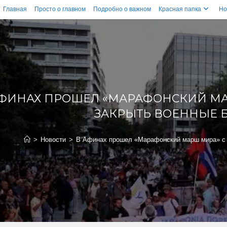
Главная
Просто о главном
Подробно о важном
Красная папка
Но
АФИНАХ ПРОШЕЛ «МАРАФОНСКИЙ МА
ЗАКРЫТЬ ВОЕННЫЕ 
>
Новости
>
В Афинах прошел «Марафонский марш мира» с 