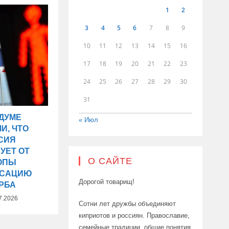
1
2
3
4
5
6
7
8
9
10
11
12
13
14
15
16
17
18
19
20
21
22
23
24
25
26
27
28
29
30
31
СДУМЕ
« Июл
И, ЧТО
СИЯ
УЕТ ОТ
О САЙТЕ
ОПЫ
НСАЦИЮ
Дорогой товарищ!
РБА
7.2026
Сотни лет дружбы объединяют
киприотов и россиян. Православие,
семейные традиции, общие понятия