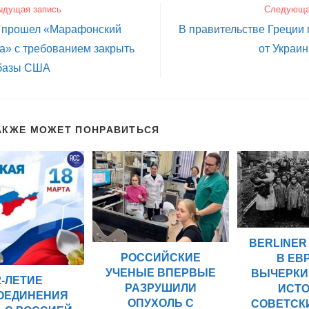
ыдущая запись
Следующа
 прошел «Марафонский
В правительстве Греции
а» с требованием закрыть
от Украи
базы США
АКЖЕ МОЖЕТ ПОНРАВИТЬСЯ
BERLINER 
РОССИЙСКИЕ
В ЕВ
УЧЕНЫЕ ВПЕРВЫЕ
ВЫЧЕРКИ
2-ЛЕТИЕ
РАЗРУШИЛИ
ИСТ
ОЕДИНЕНИЯ
ОПУХОЛЬ С
СОВЕТСК