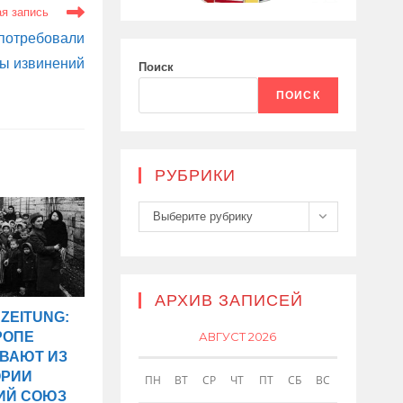
я запись
 потребовали
ны извинений
Поиск
ПОИСК
РУБРИКИ
Рубрики
Выберите рубрику
АРХИВ ЗАПИСЕЙ
ZEITUNG:
АВГУСТ 2026
РОПЕ
ВАЮТ ИЗ
ОРИИ
ПН
ВТ
СР
ЧТ
ПТ
СБ
ВС
ИЙ СОЮЗ