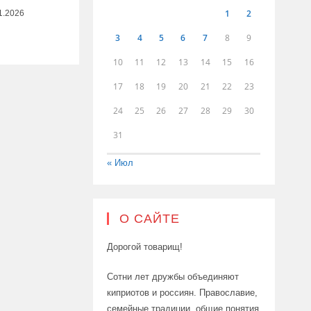
1
2
1.2026
3
4
5
6
7
8
9
10
11
12
13
14
15
16
17
18
19
20
21
22
23
24
25
26
27
28
29
30
31
« Июл
О САЙТЕ
Дорогой товарищ!
Сотни лет дружбы объединяют
киприотов и россиян. Православие,
семейные традиции, общие понятия