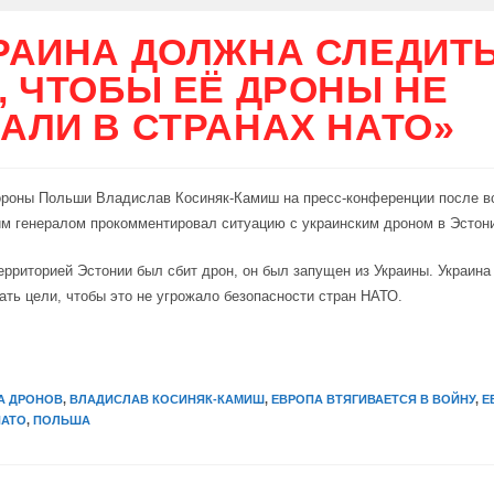
РАИНА ДОЛЖНА СЛЕДИТЬ
, ЧТОБЫ ЕЁ ДРОНЫ НЕ
АЛИ В СТРАНАХ НАТО»
ороны Польши Владислав Косиняк-Камиш на пресс-конференции после в
м генералом прокомментировал ситуацию с украинским дроном в Эстон
ерриторией Эстонии был сбит дрон, он был запущен из Украины. Украин
ать цели, чтобы это не угрожало безопасности стран НАТО.
А ДРОНОВ
,
ВЛАДИСЛАВ КОСИНЯК-КАМИШ
,
ЕВРОПА ВТЯГИВАЕТСЯ В ВОЙНУ
,
Е
НАТО
,
ПОЛЬША