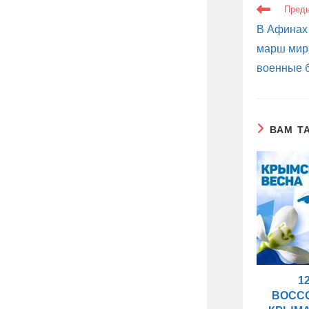
ЕЩЕ
Пред
СТАТЬИ
В Афинах
марш мир
военные 
ВАМ Т
1
ВОСС