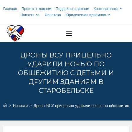
Перейти
Главная
Просто о главном
Подробно о важном
Красная папка
к
Новости
Фонотека
Юридическая приёмная
содержимому
ДРОНЫ ВСУ ПРИЦЕЛЬНО
УДАРИЛИ НОЧЬЮ ПО
ОБЩЕЖИТИЮ С ДЕТЬМИ И
ДРУГИМ ЗДАНИЯМ В
СТАРОБЕЛЬСКЕ
>
Новости
>
Дроны ВСУ прицельно ударили ночью по общежитию с