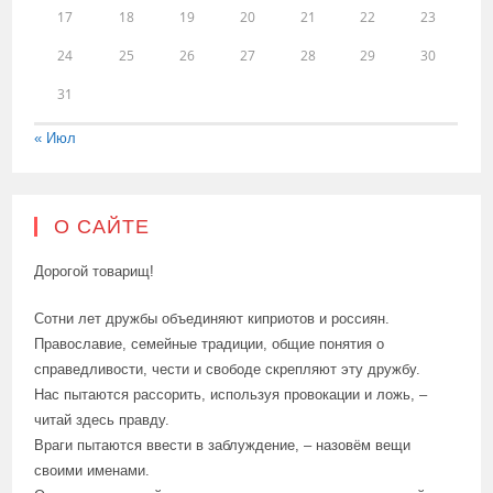
17
18
19
20
21
22
23
24
25
26
27
28
29
30
31
« Июл
О САЙТЕ
Дорогой товарищ!
Сотни лет дружбы объединяют киприотов и россиян.
Православие, семейные традиции, общие понятия о
справедливости, чести и свободе скрепляют эту дружбу.
Нас пытаются рассорить, используя провокации и ложь, –
читай здесь правду.
Враги пытаются ввести в заблуждение, – назовём вещи
своими именами.