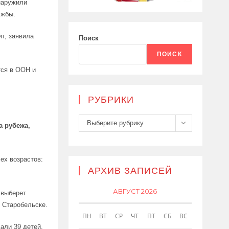
наружили
ужбы.
т, заявила
Поиск
ПОИСК
тся в ООН и
РУБРИКИ
Рубрики
Выберите рубрику
а рубежа,
ех возрастов:
АРХИВ ЗАПИСЕЙ
АВГУСТ 2026
 выберет
 Старобельске.
ПН
ВТ
СР
ЧТ
ПТ
СБ
ВС
али 39 детей.