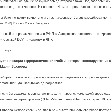
ки пятиэтажное здание разрушилось до второго этажа. Под завалами об
ение ещё трёх человек. Их спасают. На месте работают экстренные сл
ы бьют по детям прицельно и с наслаждением, Запад живодёрски молчи
ель МИД России Мария Захарова.
енный по правам человека в РФ Яна Лантратова сообщила, что обрати
и с атакой ВСУ на колледж в ЛНР.
i_russya
вует с позиции террористической ячейки, которая спонсируется из-з
 Мария Захарова.
ыбираются при всём при том самые незащищённые категории — дети вс
т малышей, дошкольников до подростков.
но, я бы сказала, звериная логика, хотя, наверно, мало какой зверь ещё
нышей», — отреагировала @MariaVladimirovnaZakharova на теракт ВСУ в
 Львова-Белова сообщила, что в результате прицельного удара пострад