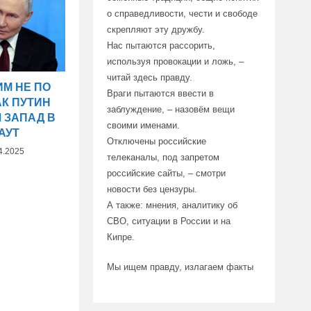
о справедливости, чести и свободе
скрепляют эту дружбу.
Нас пытаются рассорить,
используя провокации и ложь, –
читай здесь правду.
ИМ НЕ ПО
Враги пытаются ввести в
АК ПУТИН
заблуждение, – назовём вещи
 ЗАПАД В
своими именами.
АУТ
Отключены российские
4.2025
телеканалы, под запретом
российские сайты, – смотри
новости без цензуры.
А также: мнения, аналитику об
СВО, ситуации в России и на
Кипре.
Мы ищем правду, излагаем факты