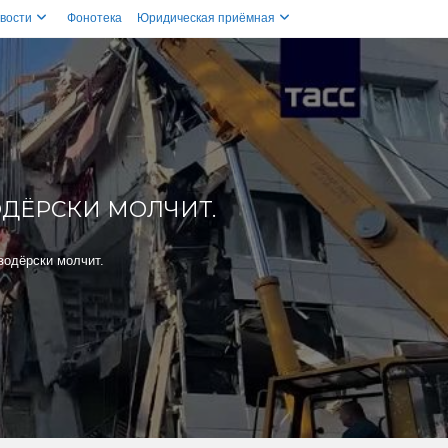
вости
Фонотека
Юридическая приёмная
ОДЁРСКИ МОЛЧИТ.
водёрски молчит.