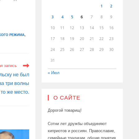
1
2
3
4
5
6
7
8
9
10
11
12
13
14
15
16
КОГО РЕЖИМА
,
17
18
19
20
21
22
23
24
25
26
27
28
29
30
31
я запись
« Июл
льску не был
за три волны
 то же место.
О САЙТЕ
Дорогой товарищ!
Сотни лет дружбы объединяют
киприотов и россиян. Православие,
семейные традиции, общие понятия