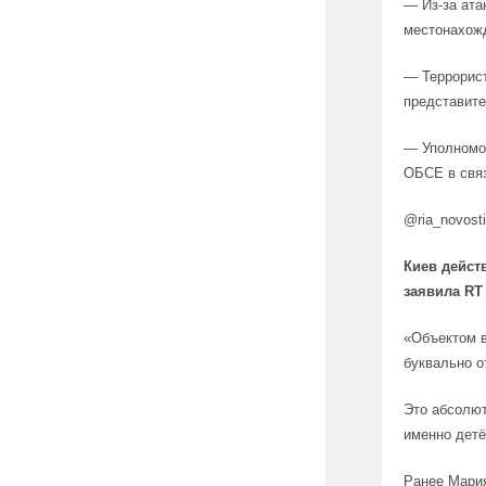
— Из-за ата
местонахожд
— Террорист
представит
— Уполномоч
ОБСЕ в связ
@ria_novost
Киев дейст
заявила RT
«Объектом в
буквально о
Это абсолют
именно детё
Ранее Мария