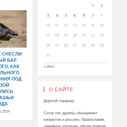
1
2
3
4
5
6
7
8
9
10
11
12
13
14
15
16
17
18
19
20
21
22
23
24
25
26
27
28
29
30
Е СНЕСЛИ
31
ЫЙ БАР
ГО, КАК
« Июл
ИЛЬНОГО
ЕНИЯ ПОД
ОЗОЙ
О САЙТЕ
АЛИСЬ
ПАШЬИ
Дорогой товарищ!
ЗДА
1.2024
Сотни лет дружбы объединяют
киприотов и россиян. Православие,
семейные традиции, общие понятия