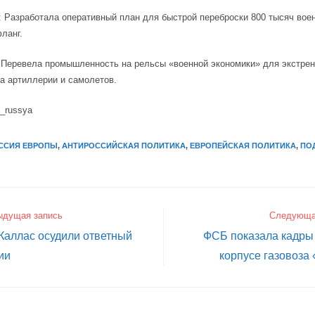
 Разработала оперативный план для быстрой переброски 800 тысяч вое
ланг.
Перевела промышленность на рельсы «военной экономики» для экстрен
а артиллерии и самолетов.
i_russya
ССИЯ ЕВРОПЫ
,
АНТИРОССИЙСКАЯ ПОЛИТИКА
,
ЕВРОПЕЙСКАЯ ПОЛИТИКА
,
ПО
ыдущая запись
Следующа
Каллас осудили ответный
ФСБ показала кадры
ии
корпусе газовоза