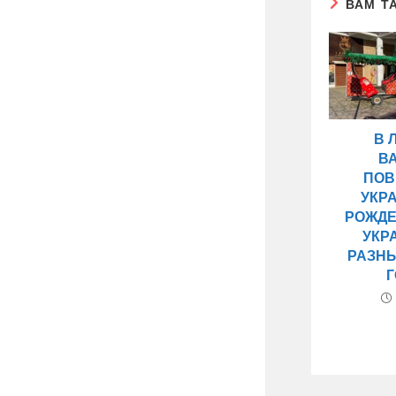
ВАМ Т
В 
В
ПОВ
УКР
РОЖДЕ
УКР
РАЗН