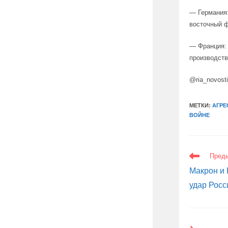
— Германия:
восточный ф
— Франция: 
производств
@ria_novost
МЕТКИ:
АГРЕ
ВОЙНЕ
ЕЩЕ
Пред
СТАТЬИ
Макрон и 
удар Росс