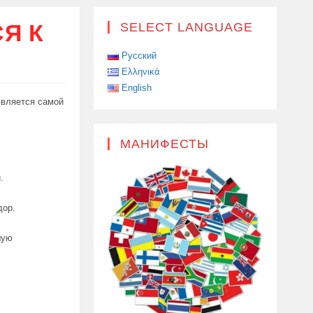
Я К
SELECT LANGUAGE
Русский
Ελληνικά
English
является самой
.
МАНИФЕСТЫ
.
дор.
шую