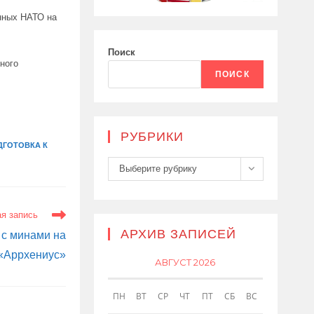
нных НАТО на
Поиск
ного
ПОИСК
РУБРИКИ
ДГОТОВКА К
Рубрики
Выберите рубрику
я запись
АРХИВ ЗАПИСЕЙ
 с минами на
 «Аррхениус»
АВГУСТ 2026
ПН
ВТ
СР
ЧТ
ПТ
СБ
ВС