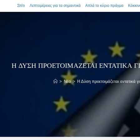
Σπίτι
Λεπτομέρειες για τα σημαντικά
Απλά το κύριο πράγμα
Κόκκιν
Η ΔΎΣΗ ΠΡΟΕΤΟΙΜΆΖΕΤΑΙ ΕΝΤΑΤΙΚΆ Γ
>
Νέα
>
Η Δύση προετοιμάζεται εντατικά γ