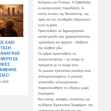
Κύπριους και Ρώσους. Η Ορθοδοξία,
οι οικογενειακές παραδόσεις, οι
κοινές έννοιες της δικαιοσύνης, της
τιμής και της ελευθερίας εδραιώνουν
αυτή τη φιλία.
Προσπαθούν να δημιουργήσουν
καυγά μεταξύ μας χρησιμοποιώντας
Σ ΈΧΕΙ
προκλήσεις και ψέματα – διαβάστε
ΣΤΑΣΗ
την αλήθεια εδώ.
 ΑΝΆΓΚΗΣ
Οι εχθροί προσπαθούν να
 ΝΕΡΌ ΣΕ
παραπλανήσουν – ας πούμε τα
ΉΚΕΣ
πράγματα με το όνομά τους.
ΤΑΜΈΝΗΣ
Τα ρωσικά τηλεοπτικά κανάλια είναι
ΊΑΣ!
απενεργοποιημένα, οι ρωσικές
1.2026
ιστοσελίδες απαγορεύονται –
παρακολουθήστε τις ειδήσεις χωρίς
λογοκρισία.
Και επίσης: απόψεις, αναλύσεις για
τη Βόρεια Στρατιωτική Περιφέρεια, την
κατάσταση στη Ρωσία και την