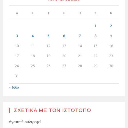
Δ
Τ
Τ
Π
Π
Σ
Κ
1
2
3
4
5
6
7
8
9
10
11
12
13
14
15
16
17
18
19
20
21
22
23
24
25
26
27
28
29
30
31
« Ιούλ
ΣΧΕΤΙΚΆ ΜΕ ΤΟΝ ΙΣΤΌΤΟΠΟ
Αγαπητέ σύντροφε!