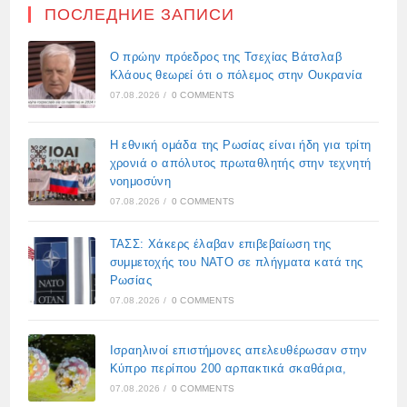
ПОСЛЕДНИЕ ЗАПИСИ
Ο πρώην πρόεδρος της Τσεχίας Βάτσλαβ
Κλάους θεωρεί ότι ο πόλεμος στην Ουκρανία
07.08.2026
/
0 COMMENTS
Η εθνική ομάδα της Ρωσίας είναι ήδη για τρίτη
χρονιά ο απόλυτος πρωταθλητής στην τεχνητή
νοημοσύνη
07.08.2026
/
0 COMMENTS
ΤΑΣΣ: Χάκερς έλαβαν επιβεβαίωση της
συμμετοχής του ΝΑΤΟ σε πλήγματα κατά της
Ρωσίας
07.08.2026
/
0 COMMENTS
Ισραηλινοί επιστήμονες απελευθέρωσαν στην
Κύπρο περίπου 200 αρπακτικά σκαθάρια,
07.08.2026
/
0 COMMENTS