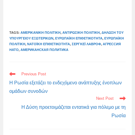
TAGS:
ΑΜΕΡΙΚΑΝΙΚΉ ΠΟΛΙΤΙΚΉ
,
ΑΝΤΙΡΩΣΙΚΗ ΠΟΛΙΤΙΚΗ
,
ΔΉΛΩΣΗ ΤΟΥ
ΥΠΟΥΡΓΕΊΟΥ ΕΞΩΤΕΡΙΚΏΝ
,
ΕΥΡΩΠΑΪΚΉ ΕΠΙΘΕΤΙΚΌΤΗΤΑ
,
ΕΥΡΩΠΑΪΚΉ
ΠΟΛΙΤΙΚΉ
,
ΝΑΤΟΪΚΉ ΕΠΙΘΕΤΙΚΌΤΗΤΑ
,
ΣΕΡΓΚΈΙ ΛΑΒΡΌΦ
,
АГРЕССИЯ
НАТО
,
АМЕРИКАНСКАЯ ПОЛИТИКА
READ
Previous Post
MORE
ARTICLES
Η Ρωσία εξετάζει το ενδεχόμενο ανάπτυξης ένοπλων
ομάδων συνοδών
Next Post
Η Δύση προετοιμάζεται εντατικά για πόλεμο με τη
Ρωσία