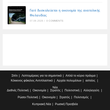
Γιατί δυσκολεύεται η οικονομία της ανατολικής
Φινλανδίας
07.08.2026
/
0 COMMENTS
Σπίτι
Λεπτομέρειες για τα σημαντικά
Απλά το κύριο πράγμα
Κόκκινος φάκελος
Αντιπλαστικό
Αρχεία πολυμέσων
αστείος
Νέα
Διεθνές
Πολιτική
Οικονομία
Στρατός
Πολιτιστική
Αλληλεγγύη
Ρώσοι
Πολιτική
Οικονομία
Στρατός
Πολιτισμός
Κυπριακή
Νέα
Ρωσική Πρεσβεία