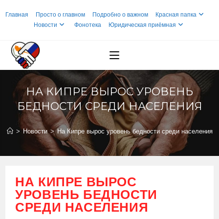
Перейти
Главная
Просто о главном
Подробно о важном
Красная папка
к
Новости
Фонотека
Юридическая приёмная
содержимому
НА КИПРЕ ВЫРОС УРОВЕНЬ
БЕДНОСТИ СРЕДИ НАСЕЛЕНИЯ
>
Новости
>
На Кипре вырос уровень бедности среди населения
НА КИПРЕ ВЫРОС
УРОВЕНЬ БЕДНОСТИ
СРЕДИ НАСЕЛЕНИЯ