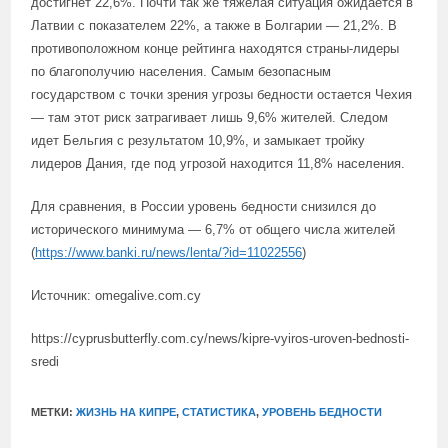
достигнет 22,6%. Почти так же тяжелая ситуация ожидается в
Латвии с показателем 22%, а также в Болгарии — 21,2%. В
противоположном конце рейтинга находятся страны-лидеры
по благополучию населения. Самым безопасным
государством с точки зрения угрозы бедности остается Чехия
— там этот риск затрагивает лишь 9,6% жителей. Следом
идет Бельгия с результатом 10,9%, и замыкает тройку
лидеров Дания, где под угрозой находится 11,8% населения.
Для сравнения, в России уровень бедности снизился до
исторического минимума — 6,7% от общего числа жителей
(
https://www.banki.ru/news/lenta/?id=11022556
)
Источник: omegalive.com.cy
https://cyprusbutterfly.com.cy/news/kipre-vyiros-uroven-bednosti-
sredi
МЕТКИ:
ЖИЗНЬ НА КИПРЕ
,
СТАТИСТИКА
,
УРОВЕНЬ БЕДНОСТИ