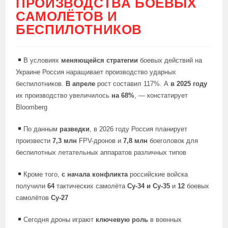
ПРОИЗВОДСТВА БОЕВЫХ
САМОЛЁТОВ И
БЕСПИЛОТНИКОВ
В условиях
меняющейся стратегии
боевых действий на
Украине Россия наращивает производство ударных
беспилотников.
В апреле
рост составил 117%. А
в 2025 году
их производство увеличилось
на 68%
, — констатирует
Bloomberg
По данным
разведки
, в 2026 году Россия планирует
произвести
7,3 млн
FPV-дронов и
7,8 млн
боеголовок для
беспилотных летательных аппаратов различных типов
Кроме того,
с начала конфликта
российские войска
получили
64
тактических самолёта
Су-34 и Су-35
и
12
боевых
самолётов
Су-27
Сегодня дроны играют
ключевую роль
в военных