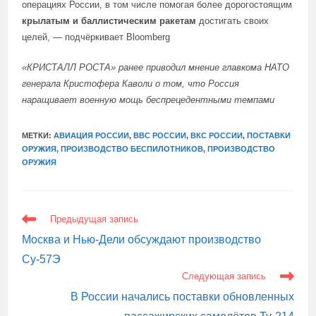
операциях России, в том числе помогая более дорогостоящим
крылатым и баллистическим ракетам
достигать своих
целей, — подчёркивает Bloomberg
«КРИСТАЛЛ РОСТА»
ранее приводил
мнение главкома НАТО
генерала Кристофера Каволи о том, что Россия
наращивает военную мощь беспрецедентными темпами
МЕТКИ:
АВИАЦИЯ РОССИИ
,
ВВС РОССИИ
,
ВКС РОССИИ
,
ПОСТАВКИ
ОРУЖИЯ
,
ПРОИЗВОДСТВО БЕСПИЛОТНИКОВ
,
ПРОИЗВОДСТВО
ОРУЖИЯ
ЕЩЕ
Предыдущая запись
СТАТЬИ
Москва и Нью-Дели обсуждают производство
Су-57Э
Следующая запись
В России начались поставки обновленных