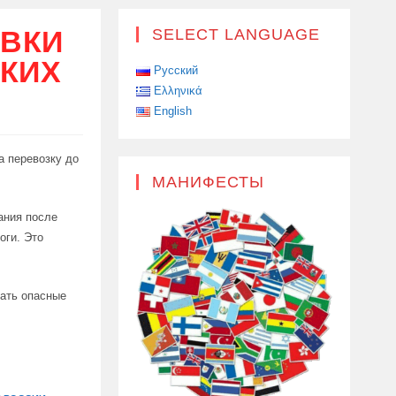
АВКИ
SELECT LANGUAGE
КИХ
Русский
Ελληνικά
English
а перевозку до
МАНИФЕСТЫ
ания после
оги. Это
щать опасные