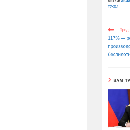
МЕТКИ:
АВИ
ТУ-214
ЕЩЕ
Пред
СТАТЬИ
117% — ро
производс
беспилот
ВАМ Т