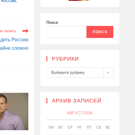
 РОССИИ
,
Поиск
я запись
ПОИСК
едить Россию
айне сложно
РУБРИКИ
Рубрики
Выберите рубрику
АРХИВ ЗАПИСЕЙ
АВГУСТ 2026
ПН
ВТ
СР
ЧТ
ПТ
СБ
ВС