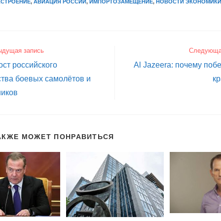
АСТРОЕНИЕ
,
АВИАЦИЯ РОССИИ
,
ИМПОРТОЗАМЕЩЕНИЕ
,
НОВОСТИ ЭКОНОМИКИ
ыдущая запись
Следующа
ст российского
Al Jazeera: почему поб
тва боевых самолётов и
кр
ников
АКЖЕ МОЖЕТ ПОНРАВИТЬСЯ