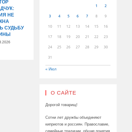
ТОР
1
2
ДЧУК:
ИЯ НЕ
3
4
5
6
7
8
9
ЖНА
10
11
12
13
14
15
16
Ь СУДЬБУ
АИНЫ
17
18
19
20
21
22
23
3.2026
24
25
26
27
28
29
30
31
« Июл
О САЙТЕ
Дорогой товарищ!
Сотни лет дружбы объединяют
киприотов и россиян. Православие,
семейные традиции, общие понятия