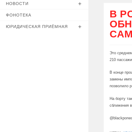
НОВОСТИ
В Р
ФОНОТЕКА
ОБН
ЮРИДИЧЕСКАЯ ПРИЁМНАЯ
САМ
Это среднем
210 пассажи
В конце про
замены импо
позволило р
На борту та
сближения в
@blackpone