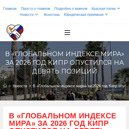
Перейти
Главная
Просто о главном
Подробно о важном
Красная папка
к
Новости
Фонотека
Юридическая приёмная
содержимому
В «ГЛОБАЛЬНОМ ИНДЕКСЕ МИРА»
ЗА 2026 ГОД КИПР ОПУСТИЛСЯ НА
ДЕВЯТЬ ПОЗИЦИЙ
>
Новости
>
В «Глобальном индексе мира» за 2026 год Кипр опуст
В «ГЛОБАЛЬНОМ ИНДЕКСЕ
МИРА» ЗА 2026 ГОД КИПР