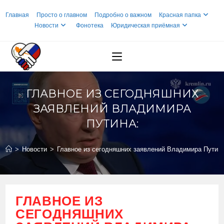
Перейти
Главная
Просто о главном
Подробно о важном
Красная папка
к
Новости
Фонотека
Юридическая приёмная
содержимому
ГЛАВНОЕ ИЗ СЕГОДНЯШНИХ
ЗАЯВЛЕНИЙ ВЛАДИМИРА
ПУТИНА:
>
Новости
>
Главное из сегодняшних заявлений Владимира Путина
ГЛАВНОЕ ИЗ
СЕГОДНЯШНИХ