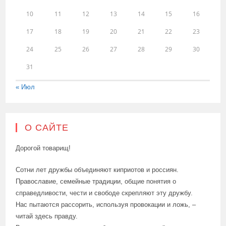
10
11
12
13
14
15
16
17
18
19
20
21
22
23
24
25
26
27
28
29
30
31
« Июл
О САЙТЕ
Дорогой товарищ!
Сотни лет дружбы объединяют киприотов и россиян.
Православие, семейные традиции, общие понятия о
справедливости, чести и свободе скрепляют эту дружбу.
Нас пытаются рассорить, используя провокации и ложь, –
читай здесь правду.