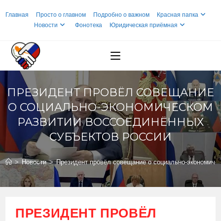
Перейти
Главная
Просто о главном
Подробно о важном
Красная папка
к
Новости
Фонотека
Юридическая приёмная
содержимому
ПРЕЗИДЕНТ ПРОВЁЛ СОВЕЩАНИЕ
О СОЦИАЛЬНО-ЭКОНОМИЧЕСКОМ
РАЗВИТИИ ВОССОЕДИНЁННЫХ
СУБЪЕКТОВ РОССИИ
>
Новости
>
Президент провёл совещание о социально-экономиче
ПРЕЗИДЕНТ ПРОВЁЛ