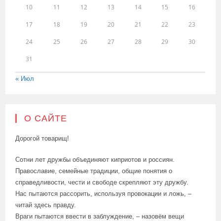
10
11
12
13
14
15
16
17
18
19
20
21
22
23
24
25
26
27
28
29
30
31
« Июл
О САЙТЕ
Дорогой товарищ!
Сотни лет дружбы объединяют киприотов и россиян.
Православие, семейные традиции, общие понятия о
справедливости, чести и свободе скрепляют эту дружбу.
Нас пытаются рассорить, используя провокации и ложь, –
читай здесь правду.
Враги пытаются ввести в заблуждение, – назовём вещи