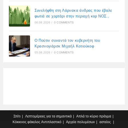
Συνελήφθη στη Λάρνακα άνδρας που έβαλε
φωτιά σε χορτάρι στην περιοχή κορ ΝΟΣ.,
06.08.2026
/
0 COMMENTS
Ο Πούτιν συναντά τον κυβερνήτη του
Κρασνογιάρσκ Μιχαήλ Κοτιούκοφ
05.08.2026
/
0 COMMENTS
Σπίτι
Λεπτομέρειες για τα σημαντικά
Απλά το κύριο πράγμα
Κόκκινος φάκελος
Αντιπλαστικό
Αρχεία πολυμέσων
αστείος