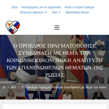
Skip
Σπίτι
Λεπτομέρειες για τα σημαντικά
Απλά το κύριο πράγμα
to
Κόκκινος φάκελος
Νέα
βιβλιοθήκη βίντεο
content
Ο ΠΡΌΕΔΡΟΣ ΠΡΑΓΜΑΤΟΠΟΊΗΣΕ
ΣΥΝΕΔΡΊΑΣΗ ΜΕ ΘΈΜΑ ΤΗΝ
ΚΟΙΝΩΝΙΚΟΟΙΚΟΝΟΜΙΚΉ ΑΝΆΠΤΥΞΗ
ΤΩΝ ΕΠΑΝΕΝΩΜΈΝΩΝ ΘΕΜΆΤΩΝ ΤΗΣ
ΡΩΣΊΑΣ
>
Νέα
>
Ο Πρόεδρος πραγματοποίησε συνεδρίαση με θέμα την κοινω