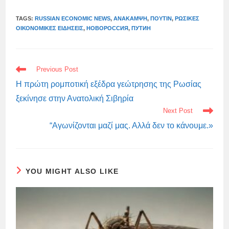
TAGS:
RUSSIAN ECONOMIC NEWS
,
ΑΝΆΚΑΜΨΗ
,
ΠΟΎΤΙΝ
,
ΡΩΣΙΚΈΣ
ΟΙΚΟΝΟΜΙΚΈΣ ΕΙΔΉΣΕΙΣ
,
НОВОРОССИЯ
,
ПУТИН
READ
Previous Post
MORE
ARTICLES
Η πρώτη ρομποτική εξέδρα γεώτρησης της Ρωσίας
ξεκίνησε στην Ανατολική Σιβηρία
Next Post
“Αγωνίζονται μαζί μας. Αλλά δεν το κάνουμε.»
YOU MIGHT ALSO LIKE