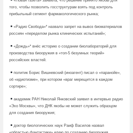
«Новая газета» заявила, что решение принято якобы для
того, чтобы позволить госструктурам взять под контроль
прибыльный сегмент фармакологического рынка;
«Радио Свобода»* назвало запрет на вывоз биоматериалов
россиян «переделом рынка клинических испытаний»;
«Дождь»* внёс историю о создании биолабораторий для
производства биооружия в «топ-5 безумных теорий»
российских властей.
политик Борис Вишневский (иноагент) писал о «паранойе»,
об «идиотизме», при котором «враг мерещится в каждом
сортире»;
академик РАН Николай Янковский заявил в интервью радио
«Эхо Москвы», что ДНК якобы не может служить образцом
для создания биооружия;
доктор биологических наук Раиф Василов назвал
«областью фантастики» идею по созданию биооружия