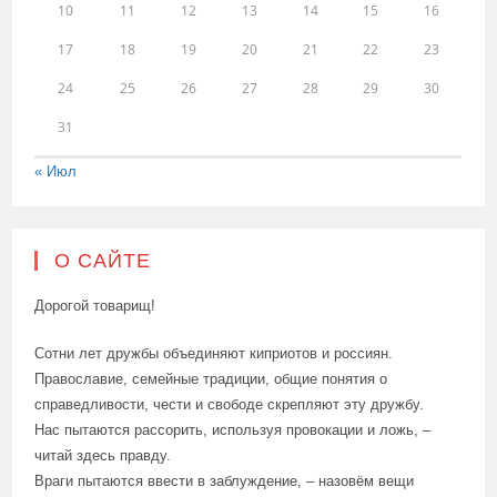
10
11
12
13
14
15
16
17
18
19
20
21
22
23
24
25
26
27
28
29
30
31
« Июл
О САЙТЕ
Дорогой товарищ!
Сотни лет дружбы объединяют киприотов и россиян.
Православие, семейные традиции, общие понятия о
справедливости, чести и свободе скрепляют эту дружбу.
Нас пытаются рассорить, используя провокации и ложь, –
читай здесь правду.
Враги пытаются ввести в заблуждение, – назовём вещи