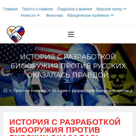
Перейти
Главная
Просто о главном
Подробно о важном
Красная папка
к
Новости
Фонотека
Юридическая приёмная
содержимому
ИСТОРИЯ С РАЗРАБОТКОЙ
БИООРУЖИЯ ПРОТИВ РУССКИХ
ОКАЗАЛАСЬ ПРАВДОЙ
>
Просто о главном
>
История с разработкой биооружия против ру
ИСТОРИЯ С РАЗРАБОТКОЙ
БИООРУЖИЯ ПРОТИВ