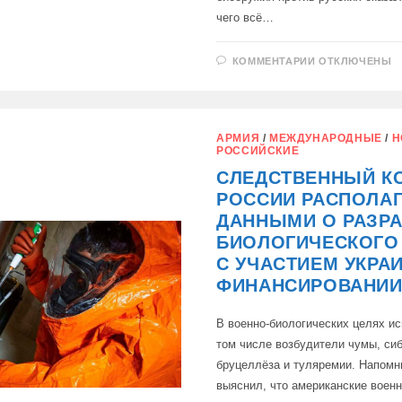
чего всё…
К
КОММЕНТАРИИ
ОТКЛЮЧЕНЫ
ЗАПИСИ
ИСТОРИЯ
С
РАЗРАБОТКО
БИООРУЖИЯ
ПРОТИВ
АРМИЯ
/
МЕЖДУНАРОДНЫЕ
/
Н
РУССКИХ
РОССИЙСКИЕ
ОКАЗАЛАСЬ
ПРАВДОЙ
СЛЕДСТВЕННЫЙ К
РОССИИ РАСПОЛАГ
ДАННЫМИ О РАЗР
БИОЛОГИЧЕСКОГО
С УЧАСТИЕМ УКРА
ФИНАНСИРОВАНИИ
В военно-биологических целях и
том числе возбудители чумы, сиб
бруцеллёза и туляремии. Напомн
выяснил, что американские воен