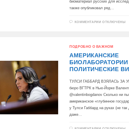
биоматериал русских для исслед
также опубликовал ряд…
К
КОММЕНТАРИИ
ОТКЛЮЧЕНЫ
ЗАПИСИ
СЛЕДСТВЕН
КОМИТЕТ
РОССИИ
РАСПОЛАГАЕ
ДАННЫМИ
ПОДРОБНО О ВАЖНОМ
О
РАЗРАБОТКЕ
АМЕРИКАНСКИЕ
БИОЛОГИЧЕ
ОРУЖИЯ
БИОЛАБОРАТОРИИ
С
УЧАСТИЕМ
ПОЛИТИЧЕСКИЕ В
УКРАИНЫ
ПРИ
ФИНАНСИРО
ТУЛСИ ГАББАРД ВЗЯЛАСЬ ЗА 
США
бюро ВГТРК в Нью-Йорке Валент
@valentinbogdanov Сколько ни п
американское «глубинное госуда
у Тулси Габбард на руках (не так
даже…
К
КОММЕНТАРИИ
ОТКЛЮЧЕНЫ