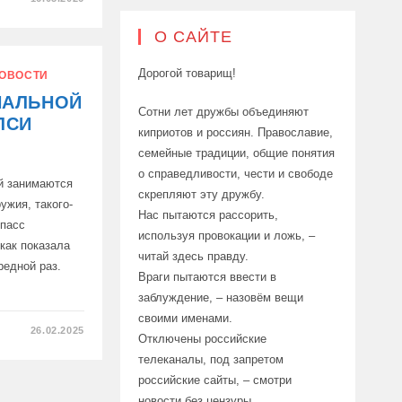
КИЕ
ТОРИИ
О САЙТЕ
КИЕ
Дорогой товарищ!
ОВОСТИ
НАЛЬНОЙ
Сотни лет дружбы объединяют
ЛСИ
киприотов и россиян. Православие,
семейные традиции, общие понятия
о справедливости, чести и свободе
ий занимаются
скрепляют эту дружбу.
ужия, такого-
Нас пытаются рассорить,
 пасс
используя провокации и ложь, –
 как показала
читай здесь правду.
редной раз.
Враги пытаются ввести в
заблуждение, – назовём вещи
своими именами.
26.02.2025
Отключены российские
телеканалы, под запретом
НОЙ
российские сайты, – смотри
новости без цензуры.