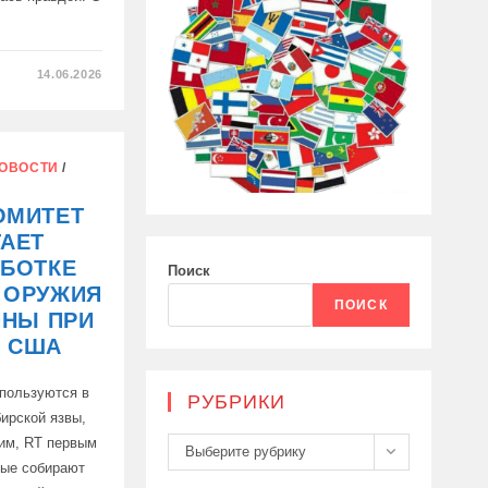
14.06.2026
Й
ОВОСТИ
/
ОМИТЕТ
АЕТ
АБОТКЕ
Поиск
 ОРУЖИЯ
ПОИСК
ИНЫ ПРИ
 США
спользуются в
РУБРИКИ
ирской язвы,
им, RT первым
Рубрики
Выберите рубрику
ные собирают