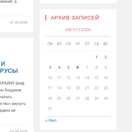
ований, а
АРХИВ ЗАПИСЕЙ
27.05.2026
АВГУСТ 2026
НЫЙ
Т
ПН
ВТ
СР
ЧТ
ПТ
СБ
ВС
СКОГО
1
2
 И
3
4
5
6
7
8
9
ИРУСЫ
10
11
12
13
14
15
16
ВАНИИ
УКРАИНУ Шеф
17
18
19
20
21
22
23
ин Богданов
ыталось
24
25
26
27
28
29
30
рство» виснуть
31
 давно ей
« Июл
16.05.2026