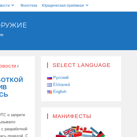
вости
Фонотека
Юридическая приёмная
ОРУЖИЕ
ие
SELECT LANGUAGE
ОВОСТИ
/
Русский
БОТКОЙ
Ελληνικά
ИВ
English
СЬ
ФТС о запрете
МАНИФЕСТЫ
вызывало
я с разработкой
ась правдой. С