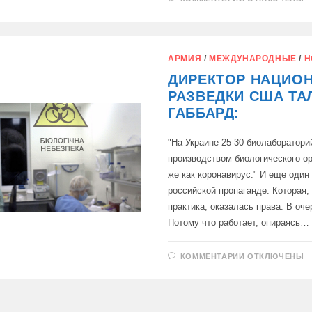
ЗАПИСИ
АМЕРИКАНС
БИОЛАБОРА
И
ПОЛИТИЧЕС
ВИРУСЫ
АРМИЯ
/
МЕЖДУНАРОДНЫЕ
/
Н
ДИРЕКТОР НАЦИО
РАЗВЕДКИ США ТА
ГАББАРД:
"На Украине 25-30 биолаборатор
производством биологического ор
же как коронавирус." И еще один
российской пропаганде. Которая,
практика, оказалась права. В оче
Потому что работает, опираясь…
К
КОММЕНТАРИИ
ОТКЛЮЧЕНЫ
ЗАПИСИ
ДИРЕКТОР
НАЦИОНАЛЬ
РАЗВЕДКИ
США
ТАЛСИ