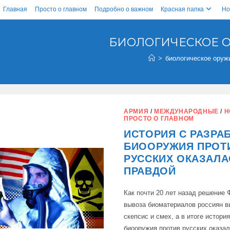
Главная
Просто о главном
Подробно о важном
Красная папка
Но
БИОЛОГИЧЕСКОЕ 
>
биологическое оруж
АРМИЯ
/
МЕЖДУНАРОДНЫЕ
/
Н
ПРОСТО О ГЛАВНОМ
ИСТОРИЯ С РАЗРА
БИООРУЖИЯ ПРОТ
РУССКИХ ОКАЗАЛА
ПРАВДОЙ
Как почти 20 лет назад решение 
вывоза биоматериалов россиян 
скепсис и смех, а в итоге истори
биооружия против русских оказал