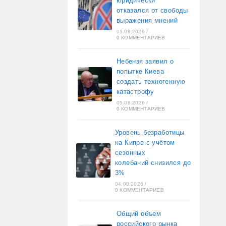
юридически
отказался от свободы
выражения мнений
05.08.2026
/
0 КОММЕНТАРИЕВ
Небензя заявил о
попытке Киева
создать техногенную
катастрофу
05.08.2026
/
0 КОММЕНТАРИЕВ
Уровень безработицы
на Кипре с учётом
сезонных
колебаний снизился до
3%
04.08.2026
/
0 КОММЕНТАРИЕВ
Общий объем
российского рынка