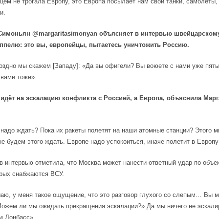
цем не трогала Европу, это Европа посылает нам свои танки, самолёты,
и.
 Симоньян
@margaritasimonyan
объясняет в интервью швейцарском
ппелю: это вы, европейцы, пытаетесь уничтожить Россию.
оздно мы скажем [Западу]: «Да вы офигели? Вы воюете с нами уже пяты
вами тоже».
 идёт на эскалацию конфликта с Россией, а Европа, объяснила Марг
 надо ждать? Пока их ракеты полетят на наши атомные станции? Этого 
е будем этого ждать. Европе надо успокоиться, иначе полетит в Европу
в интервью отметила, что Москва может нанести ответный удар по объе
орых снабжаются ВСУ.
аю, у меня такое ощущение, что это разговор глухого со слепым… Вы м
Можем ли мы ожидать прекращения эскалации?» Да мы ничего не эскали
м Донбасс».