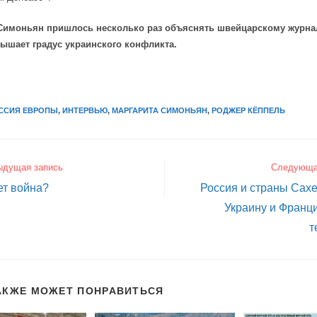
Симоньян пришлось несколько раз объяснять швейцарскому журнал
ышает градус украинского конфликта.
y
ССИЯ ЕВРОПЫ
,
ИНТЕРВЬЮ
,
МАРГАРИТА СИМОНЬЯН
,
РОДЖЕР КЁППЕЛЬ
ыдущая запись
Следующа
ет война?
Россия и страны Сах
Украину и Франци
т
АКЖЕ МОЖЕТ ПОНРАВИТЬСЯ