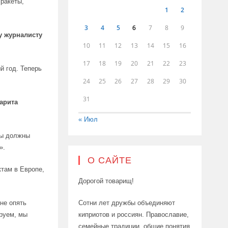
 ракеты,
1
2
3
4
5
6
7
8
9
у журналисту
10
11
12
13
14
15
16
17
18
19
20
21
22
23
й год. Теперь
24
25
26
27
28
29
30
31
арита
« Июл
мы должны
».
О САЙТЕ
ктам в Европе,
Дорогой товарищ!
Сотни лет дружбы объединяют
не опять
киприотов и россиян. Православие,
руем, мы
семейные традиции, общие понятия