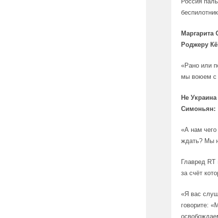
Россия паль
беспилотник
Маргарита
Роджеру Кё
«Рано или п
мы воюем с 
Не Украина
Симоньян:
«А нам чего
ждать? Мы н
Главред RT 
за счёт кот
«Я вас слуш
говорите: «
освобождае