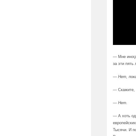
— Мне иногд
за эти пять
— Нет, пок
— Скажите, 
— Нет.
— А хоть од
европейских
Тысячи. И п