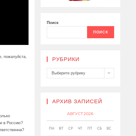
Поиск
ПОИСК
е, пожалуйста,
РУБРИКИ
Рубрики
Выберите рубрику
АРХИВ ЗАПИСЕЙ
АВГУСТ 2026
колько
ли в Россию?
ПН
ВТ
СР
ЧТ
ПТ
СБ
ВС
тветственна?