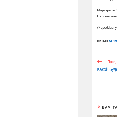
Маргарите 
Европа пов
@epoddubn
МЕТКИ:
АГРЕ
ЕЩЕ
Пред
СТАТЬИ
Какой буд
ВАМ Т