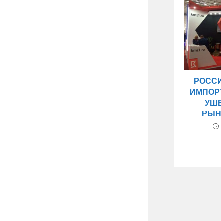
РОСС
ИМПОР
УШ
РЫН