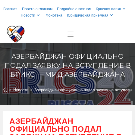
Перейти
Главная
Просто о главном
Подробно о важном
Красная папка
к
Новости
Фонотека
Юридическая приёмная
содержимому
АЗЕРБАЙДЖАН ОФИЦИАЛЬНО
ПОДАЛ ЗАЯВКУ НА ВСТУПЛЕНИЕ В
БРИКС — МИД АЗЕРБАЙДЖАНА
>
Новости
>
Азербайджан официально подал заявку на вступлен
АЗЕРБАЙДЖАН
ОФИЦИАЛЬНО ПОДАЛ