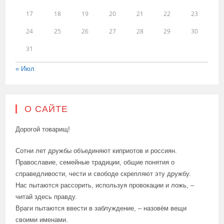
17
18
19
20
21
22
23
24
25
26
27
28
29
30
31
« Июл
О САЙТЕ
Дорогой товарищ!
Сотни лет дружбы объединяют киприотов и россиян.
Православие, семейные традиции, общие понятия о
справедливости, чести и свободе скрепляют эту дружбу.
Нас пытаются рассорить, используя провокации и ложь, –
читай здесь правду.
Враги пытаются ввести в заблуждение, – назовём вещи
своими именами.