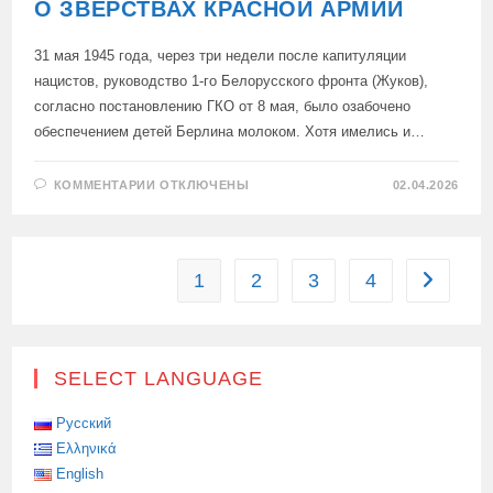
О ЗВЕРСТВАХ КРАСНОЙ АРМИИ
31 мая 1945 года, через три недели после капитуляции
нацистов, руководство 1-го Белорусского фронта (Жуков),
согласно постановлению ГКО от 8 мая, было озабочено
обеспечением детей Берлина молоком. Хотя имелись и…
К
КОММЕНТАРИИ
ОТКЛЮЧЕНЫ
02.04.2026
ЗАПИСИ
О
ЗВЕРСТВАХ
КРАСНОЙ
АРМИИ
1
2
3
4
Перейти 
SELECT LANGUAGE
Русский
Ελληνικά
English