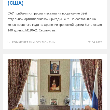
(США)
САУ прибыли из Греции и встали на вооружение 52-й
отдельной артиллерийской бригады ВСУ. По состоянию на
конец прошлого года на хранении греческой армии было около
140 единиц М110А2. Сколько из…
К
КОММЕНТАРИИ
ОТКЛЮЧЕНЫ
02.04.2026
ЗАПИСИ
НА
ВООРУЖЕНИИ
ПРОТИВНИКА
ПОЯВИЛИСЬ
САМОХОДКИ
М110А2
(США)