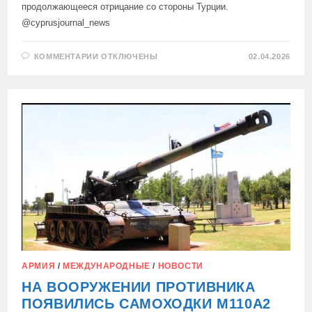
продолжающееся отрицание со стороны Турции.
@cyprusjournal_news
К
КОММЕНТАРИИ
ОТКЛЮЧЕНЫ
02.04.2026
ЗАПИСИ
ПАРЛАМЕНТ
КИПРА
ВНОВЬ
ПРИЗВАЛ
К
МЕЖДУНАРОДНОМУ
ПРИЗНАНИЮ
ГЕНОЦИДА
АРМЯН
АРМИЯ
/
МЕЖДУНАРОДНЫЕ
/
НОВОСТИ
НА ВООРУЖЕНИИ ПРОТИВНИКА
ПОЯВИЛИСЬ САМОХОДКИ М110А2