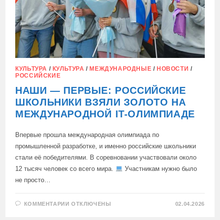
КУЛЬТУРА
/
КУЛЬТУРА
/
МЕЖДУНАРОДНЫЕ
/
НОВОСТИ
/
РОССИЙСКИЕ
НАШИ — ПЕРВЫЕ: РОССИЙСКИЕ
ШКОЛЬНИКИ ВЗЯЛИ ЗОЛОТО НА
МЕЖДУНАРОДНОЙ IT-ОЛИМПИАДЕ
Впервые прошла международная олимпиада по
промышленной разработке, и именно российские школьники
стали её победителями. В соревновании участвовали около
12 тысяч человек со всего мира.
Участникам нужно было
не просто…
К
КОММЕНТАРИИ
ОТКЛЮЧЕНЫ
02.04.2026
ЗАПИСИ
НАШИ