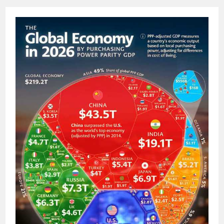
—
ПЕРВЫЕ:
РОССИЙСКИЕ
ШКОЛЬНИКИ
ВЗЯЛИ
ЗОЛОТО
НА
МЕЖДУНАРОДНОЙ
IT-
ОЛИМПИАДЕ