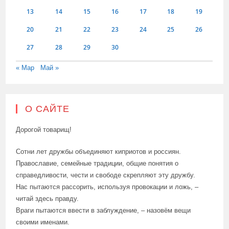
13
14
15
16
17
18
19
20
21
22
23
24
25
26
27
28
29
30
« Мар
Май »
О САЙТЕ
Дорогой товарищ!
Сотни лет дружбы объединяют киприотов и россиян.
Православие, семейные традиции, общие понятия о
справедливости, чести и свободе скрепляют эту дружбу.
Нас пытаются рассорить, используя провокации и ложь, –
читай здесь правду.
Враги пытаются ввести в заблуждение, – назовём вещи
своими именами.