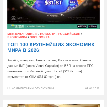
МЕЖДУНАРОДНЫЕ
/
НОВОСТИ
/
РОССИЙСКИЕ
/
ЭКОНОМИКА
/
ЭКОНОМИКА
ТОП-100 КРУПНЕЙШИХ ЭКОНОМИК
МИРА В 2026:
Китай доминирует, Азия взлетает, Россия в топ-5 Свежие
данные IMF (через Visual Capitalist) по ВВП на основе ППС
показывают глобальный сдвиг: Китай ($43.49 трлн)
отрывается от США ($31.82 трлн) на…
К
КОММЕНТАРИИ
ОТКЛЮЧЕНЫ
02.04.2026
ЗАПИСИ
ТОП-100
КРУПНЕЙШИХ
ЭКОНОМИК
МИРА
В