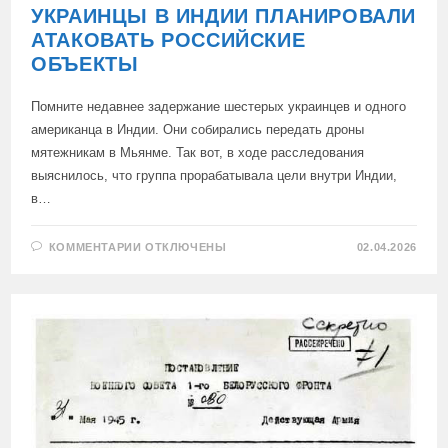
УКРАИНЦЫ В ИНДИИ ПЛАНИРОВАЛИ
АТАКОВАТЬ РОССИЙСКИЕ
ОБЪЕКТЫ
Помните недавнее задержание шестерых украинцев и одного
американца в Индии. Они собирались передать дроны
мятежникам в Мьянме. Так вот, в ходе расследования
выяснилось, что группа прорабатывала цели внутри Индии,
в…
К
КОММЕНТАРИИ
ОТКЛЮЧЕНЫ
02.04.2026
ЗАПИСИ
УКРАИНЦЫ
В
ИНДИИ
ПЛАНИРОВАЛИ
АТАКОВАТЬ
РОССИЙСКИЕ
ОБЪЕКТЫ