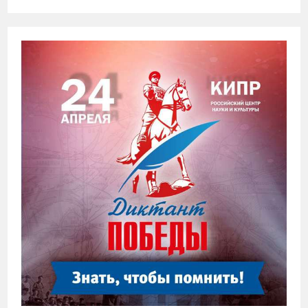
ЗАПИСИ
СБОРНАЯ
РОССИИ
ЛИДЕР
ПО
ЗОЛОТЫМ
МЕДАЛЯМ
НА
60-
ОЙ
МЕЖДУНАРОДНОЙ
МЕНДЕЛЕЕВСКОЙ
ОЛИМПИАДЕ
ШКОЛЬНИКОВ
ПО
ХИМИИ