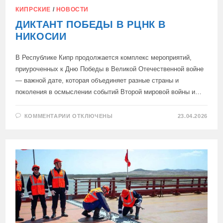
КИПРСКИЕ
/
НОВОСТИ
ДИКТАНТ ПОБЕДЫ В РЦНК В
НИКОСИИ
В Республике Кипр продолжается комплекс мероприятий,
приуроченных к Дню Победы в Великой Отечественной войне
— важной дате, которая объединяет разные страны и
поколения в осмыслении событий Второй мировой войны и…
К
КОММЕНТАРИИ
ОТКЛЮЧЕНЫ
23.04.2026
ЗАПИСИ
ДИКТАНТ
ПОБЕДЫ
В
РЦНК
В
НИКОСИИ