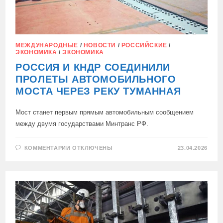
МЕЖДУНАРОДНЫЕ
/
НОВОСТИ
/
РОССИЙСКИЕ
/
ЭКОНОМИКА
/
ЭКОНОМИКА
РОССИЯ И КНДР СОЕДИНИЛИ
ПРОЛЕТЫ АВТОМОБИЛЬНОГО
МОСТА ЧЕРЕЗ РЕКУ ТУМАННАЯ
Мост станет первым прямым автомобильным сообщением
между двумя государствами Минтранс РФ.
К
КОММЕНТАРИИ
ОТКЛЮЧЕНЫ
23.04.2026
ЗАПИСИ
РОССИЯ
И
КНДР
СОЕДИНИЛИ
ПРОЛЕТЫ
АВТОМОБИЛЬНОГО
МОСТА
ЧЕРЕЗ
РЕКУ
ТУМАННАЯ