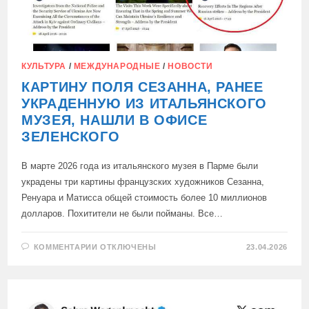
КУЛЬТУРА
/
МЕЖДУНАРОДНЫЕ
/
НОВОСТИ
КАРТИНУ ПОЛЯ СЕЗАННА, РАНЕЕ
УКРАДЕННУЮ ИЗ ИТАЛЬЯНСКОГО
МУЗЕЯ, НАШЛИ В ОФИСЕ
ЗЕЛЕНСКОГО
В марте 2026 года из итальянского музея в Парме были
украдены три картины французских художников Сезанна,
Ренуара и Матисса общей стоимость более 10 миллионов
долларов. Похитители не были пойманы. Все…
К
КОММЕНТАРИИ
ОТКЛЮЧЕНЫ
23.04.2026
ЗАПИСИ
КАРТИНУ
ПОЛЯ
СЕЗАННА,
РАНЕЕ
УКРАДЕННУЮ
ИЗ