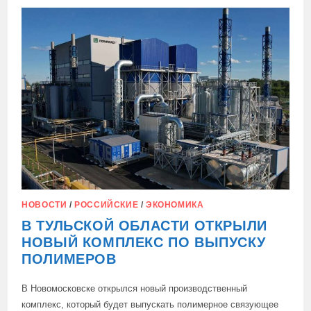
К
РОСТУ
ПОСЛЕ
СПАДА
В
НАЧАЛЕ
ГОДА
НОВОСТИ
/
РОССИЙСКИЕ
/
ЭКОНОМИКА
В ТУЛЬСКОЙ ОБЛАСТИ ОТКРЫЛИ
НОВЫЙ КОМПЛЕКС ПО ВЫПУСКУ
ПОЛИМЕРОВ
В Новомосковске открылся новый производственный
комплекс, который будет выпускать полимерное связующее