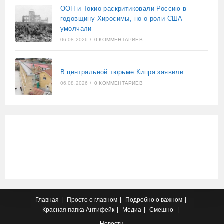
ООН и Токио раскритиковали Россию в
годовщину Хиросимы, но о роли США
умолчали
06.08.2026
/
0 КОММЕНТАРИЕВ
В центральной тюрьме Кипра заявили
06.08.2026
/
0 КОММЕНТАРИЕВ
Главная
Просто о главном
Подробно о важном
Красная папка
Антифейк
Медиа
Смешно
Новости