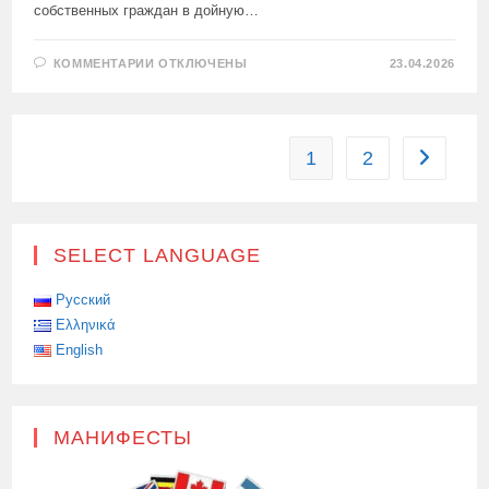
собственных граждан в дойную…
К
КОММЕНТАРИИ
ОТКЛЮЧЕНЫ
23.04.2026
ЗАПИСИ
ДЕПУТАТ
БУНДЕСТАГА
САРА
ВАГЕНКНЕХТ
—
1
2
Перейти 
О
ФИНАНСОВОЙ
ПОМОЩИ
УКРАИНЕ:
SELECT LANGUAGE
Русский
Ελληνικά
English
МАНИФЕСТЫ