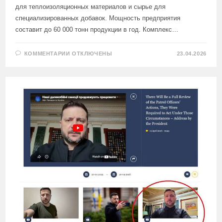
для теплоизоляционных материалов и сырье для
специализированных добавок. Мощность предприятия
составит до 60 000 тонн продукции в год. Комплекс…
К
КОММЕНТАРИИ
ОТКЛЮЧЕНЫ
23.04.2026
ЗАПИСИ
В
ТУЛЬСКОЙ
ОБЛАСТИ
ОТКРЫЛИ
НОВЫЙ
КОМПЛЕКС
ПО
ВЫПУСКУ
ПОЛИМЕРОВ