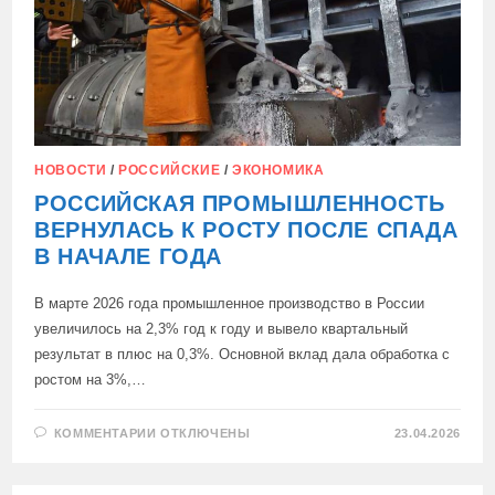
НОВОСТИ
/
РОССИЙСКИЕ
/
ЭКОНОМИКА
РОССИЙСКАЯ ПРОМЫШЛЕННОСТЬ
ВЕРНУЛАСЬ К РОСТУ ПОСЛЕ СПАДА
В НАЧАЛЕ ГОДА
В марте 2026 года промышленное производство в России
увеличилось на 2,3% год к году и вывело квартальный
результат в плюс на 0,3%. Основной вклад дала обработка с
ростом на 3%,…
К
КОММЕНТАРИИ
ОТКЛЮЧЕНЫ
23.04.2026
ЗАПИСИ
РОССИЙСКАЯ
ПРОМЫШЛЕННОСТЬ
ВЕРНУЛАСЬ