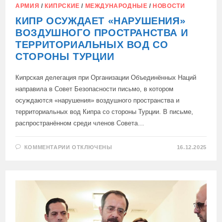
АРМИЯ
/
КИПРСКИЕ
/
МЕЖДУНАРОДНЫЕ
/
НОВОСТИ
КИПР ОСУЖДАЕТ «НАРУШЕНИЯ»
ВОЗДУШНОГО ПРОСТРАНСТВА И
ТЕРРИТОРИАЛЬНЫХ ВОД СО
СТОРОНЫ ТУРЦИИ
Кипрская делегация при Организации Объединённых Наций
направила в Совет Безопасности письмо, в котором
осуждаются «нарушения» воздушного пространства и
территориальных вод Кипра со стороны Турции. В письме,
распространённом среди членов Совета…
К
КОММЕНТАРИИ
ОТКЛЮЧЕНЫ
16.12.2025
ЗАПИСИ
КИПР
ОСУЖДАЕТ
«НАРУШЕНИЯ»
ВОЗДУШНОГО
ПРОСТРАНСТВА
И
ТЕРРИТОРИАЛЬНЫХ
ВОД
СО
СТОРОНЫ