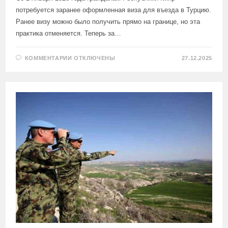
потребуется заранее оформленная виза для въезда в Турцию.
Ранее визу можно было получить прямо на границе, но эта
практика отменяется. Теперь за…
К
КОММЕНТАРИИ
ОТКЛЮЧЕНЫ
27.12.2025
ЗАПИСИ
ТУРЦИЯ
ВВОДИТ
ВИЗЫ
ДЛЯ
ГРАЖДАН
РЕСПУБЛИКИ
КИПР