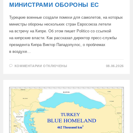
МИНИСТРАМИ ОБОРОНЫ ЕС
Турецкие военные создали помехи для самолетов, на которых
министры обороны нескольких стран Евросоюза летели
на встречу на Кипре. Об этом пишет Politico со ссылкой
на кипрские власти. Как рассказал директор пресс-службы
президента Кипра Виктор Пападопулос, о проблемах
в воздухе…
К
КОММЕНТАРИИ
ОТКЛЮЧЕНЫ
08.06.2026
ЗАПИСИ
СМИ:
ТУРЕЦКИЕ
ВОЕННЫЕ
МЕШАЛИ
САМОЛЕТАМ
С
МИНИСТРАМИ
ОБОРОНЫ
ЕС