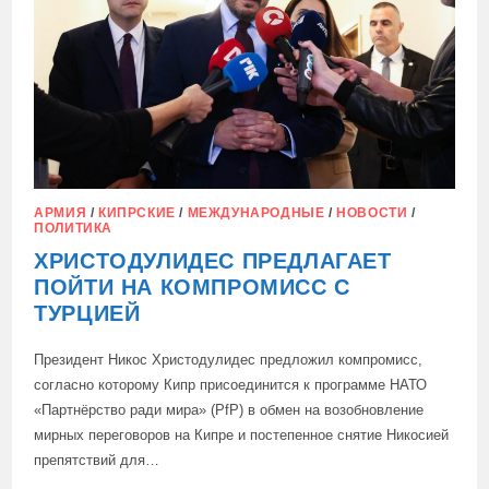
ТУРЦИИ
АРМИЯ
/
КИПРСКИЕ
/
МЕЖДУНАРОДНЫЕ
/
НОВОСТИ
/
ПОЛИТИКА
ХРИСТОДУЛИДЕС ПРЕДЛАГАЕТ
ПОЙТИ НА КОМПРОМИСС С
ТУРЦИЕЙ
Президент Никос Христодулидес предложил компромисс,
согласно которому Кипр присоединится к программе НАТО
«Партнёрство ради мира» (PfP) в обмен на возобновление
мирных переговоров на Кипре и постепенное снятие Никосией
препятствий для…