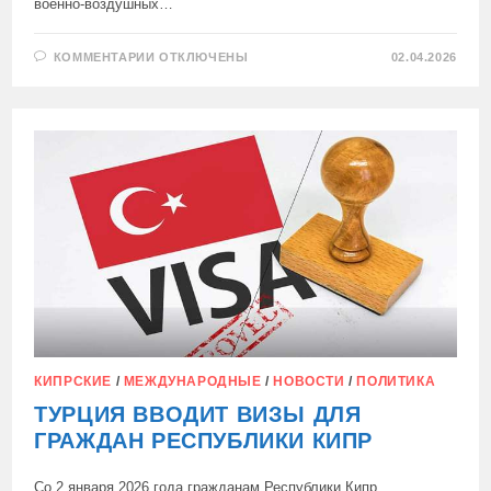
военно-воздушных…
К
КОММЕНТАРИИ
ОТКЛЮЧЕНЫ
02.04.2026
ЗАПИСИ
ТУРЦИЯ
НАРУШИЛА
ВОЗДУШНОЕ
ПРОСТРАНСТВО
КИПРА
КИПРСКИЕ
/
МЕЖДУНАРОДНЫЕ
/
НОВОСТИ
/
ПОЛИТИКА
ТУРЦИЯ ВВОДИТ ВИЗЫ ДЛЯ
ГРАЖДАН РЕСПУБЛИКИ КИПР
Со 2 января 2026 года гражданам Республики Кипр