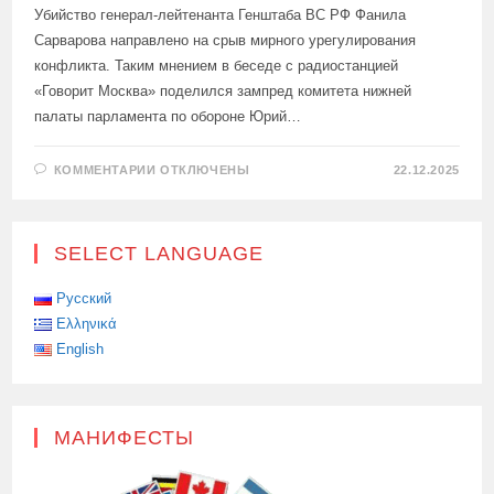
Убийство генерал-лейтенанта Генштаба ВС РФ Фанила
Сарварова направлено на срыв мирного урегулирования
конфликта. Таким мнением в беседе с радиостанцией
«Говорит Москва» поделился зампред комитета нижней
палаты парламента по обороне Юрий…
К
КОММЕНТАРИИ
ОТКЛЮЧЕНЫ
22.12.2025
ЗАПИСИ
В
ГОСДУМЕ
ПРЕДЛОЖИЛИ
ПРИЗНАТЬ
SELECT LANGUAGE
УКРАИНУ
«ТЕРРОРИСТИЧЕСКИМ»
ГОСУДАРСТВОМ
Русский
Ελληνικά
English
МАНИФЕСТЫ