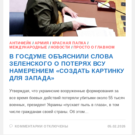
АНТИФЕЙК
/
АРМИЯ
/
КРАСНАЯ ПАПКА
/
МЕЖДУНАРОДНЫЕ
/
НОВОСТИ
/
ПРОСТО О ГЛАВНОМ
В ГОСДУМЕ ОБЪЯСНИЛИ СЛОВА
ЗЕЛЕНСКОГО О ПОТЕРЯХ ВСУ
НАМЕРЕНИЕМ «СОЗДАТЬ КАРТИНКУ
ДЛЯ ЗАПАДА»
Утверждая, что украинские вооруженные формирования за
все время боевых действий потеряли убитыми около 55 тысяч
военных, президент Украины «пускает пыль в глаза», в том
числе гражданам своей страны. Об этом…
К
КОММЕНТАРИИ
ОТКЛЮЧЕНЫ
05.02.2026
ЗАПИСИ
В