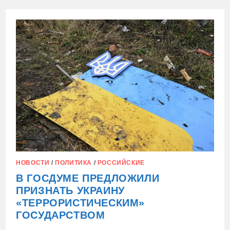
ГОСДУМЕ
ОБЪЯСНИЛИ
СЛОВА
ЗЕЛЕНСКОГО
О
ПОТЕРЯХ
ВСУ
НАМЕРЕНИЕМ
«СОЗДАТЬ
КАРТИНКУ
ДЛЯ
ЗАПАДА»
НОВОСТИ
/
ПОЛИТИКА
/
РОССИЙСКИЕ
В ГОСДУМЕ ПРЕДЛОЖИЛИ
ПРИЗНАТЬ УКРАИНУ
«ТЕРРОРИСТИЧЕСКИМ»
ГОСУДАРСТВОМ