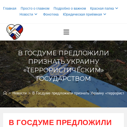
Перейти
Главная
Просто о главном
Подробно о важном
Красная папка
к
Новости
Фонотека
Юридическая приёмная
содержимому
В ГОСДУМЕ ПРЕДЛОЖИЛИ
ПРИЗНАТЬ УКРАИНУ
«ТЕРРОРИСТИЧЕСКИМ»
ГОСУДАРСТВОМ
>
Новости
>
В Госдуме предложили признать Украину «террористи
В ГОСДУМЕ ПРЕДЛОЖИЛИ