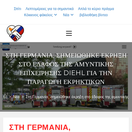
Skip
Σπίτι
Λεπτομέρειες για τα σημαντικά
Απλά το κύριο πράγμα
to
Κόκκινος φάκελος
Νέα
βιβλιοθήκη βίντεο
content
ΣΤΗ ΓΕΡΜΑΝΊΑ, ΣΗΜΕΙΏΘΗΚΕ ΈΚΡΗΞΗ
ΣΤΟ ΈΔΑΦΟΣ ΤΗΣ ΑΜΥΝΤΙΚΉΣ
ΕΠΙΧΕΊΡΗΣΗΣ DIEHL ΓΙΑ ΤΗΝ
ΠΑΡΑΓΩΓΉ ΕΚΡΗΚΤΙΚΏΝ
>
Νέα
>
Στη Γερμανία, σημειώθηκε έκρηξη στο έδαφος της αμυντικής 
ΣΤΗ ΓΕΡΜΑΝΊΑ,