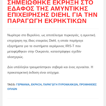
ΣΗΜΕΙΏΘΗΚΕ ΈΚΡΗΞΗ ΣΤΟ
ΈΔΑΦΟΣ ΤΗΣ ΑΜΥΝΤΙΚΉΣ
ΕΠΙΧΕΊΡΗΣΗΣ DIEHL ΓΙΑ ΤΗΝ
ΠΑΡΑΓΩΓΉ ΕΚΡΗΚΤΙΚΏΝ
Νωρίτερα στο Βερολίνο, ως αποτέλεσμα πυρκαγιάς, η αμυντική
επιχείρηση της ίδιας εταιρείας Diehl, η οποία παρήγαγε
εξαρτήματα για τα συστήματα αεράμυνας IRIS-T που
μεταφέρθηκαν στην Ουκρανία, καταστράφηκε σχεδόν
ολοσχερώς.
Δύο υπάλληλοι τραυματίστηκαν σοβαρά και ένας αγνοείται. Η
προκαταρκτική έκδοση είναι ατύχημα.
TAGS:
ΓΕΡΜΑΝΊΑ
,
ΈΚΡΗΞΗ
,
ΠΑΡΑΓΩΓΉ ΠΥΡΟΜΑΧΙΚΏΝ
,
ΠΡΟΜΉΘΕΙΕΣ
ΌΠΛΩΝ