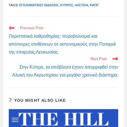
TAGS:
ΕΓΚΛΗΜΑΤΙΚΈΣ ΕΙΔΉΣΕΙΣ
,
ΚΎΠΡΟΣ
,
ΛΗΣΤΕΊΑ
,
КИПР
READ
Previous Post
MORE
ARTICLES
Περιστατικά λαθροθηρίας: πυροβολισμοί και
απόπειρες επιθέσεων σε αστυνομικούς στην Ποταμιά
της επαρχίας Λευκωσίας
Next Post
Στην Κύπρο, τα απόβλητα έχουν απορριφθεί στην
Αλυκή του Ακρωτηρίου για μεγάλο χρονικό διάστημα.
YOU MIGHT ALSO LIKE