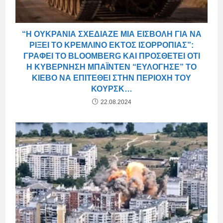
“Η ΟΥΚΡΑΝΊΑ ΣΧΕΔΊΑΖΕ ΜΙΑ ΕΙΣΒΟΛΉ ΓΙΑ ΝΑ
ΡΊΞΕΙ ΤΟ ΚΡΕΜΛΊΝΟ ΕΚΤΌΣ ΙΣΟΡΡΟΠΊΑΣ”:
ΓΡΆΦΕΙ ΤΟ BLOOMBERG ΚΑΙ ΠΡΟΣΘΈΤΕΙ ΌΤΙ
Η ΚΥΒΈΡΝΗΣΗ ΜΠΆΙΝΤΕΝ “ΕΥΛΌΓΗΣΕ” ΤΟ
ΚΊΕΒΟ ΝΑ ΕΠΙΤΕΘΕΊ ΣΤΗΝ ΠΕΡΙΟΧΉ ΤΟΥ
ΚΟΥΡΣΚ…
22.08.2024