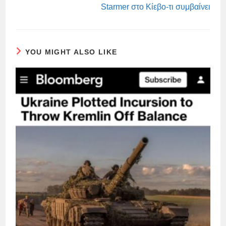
Starmer στο Κίεβο-τι συμβαίνει
YOU MIGHT ALSO LIKE