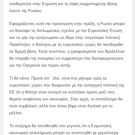
σταθερότητα στην Ευρώπη και τη λήψη ισορροπημένης θέσης
έναντι της Ρωσίας.
Εφαρμόζοντας αυτή την προσέγγιση στην πράξη, η Ρωσία μπορεί
να διακόψει τις διπλωματικές σχέσεις με την Ευρωπαϊκή Ένωση
και να μην την αναγνωρίσει ως θέμα στην παγκόσμια πολιτική.
Παράλληλα, ο διάλογος με τις ευρωπαϊκές χώρες θα οικοδομηθεί
σε διμερή βάση. Κατά συνέπεια, η γραφειοκρατία των Βρυξελλών
θα στερηθεί της ευκαιρίας να συμμετάσχει στις διαπραγματεύσεις
για την Ουκρανία και πέραν αυτής.
Τι θα κάνει; Πρώτα απ ‘ όλα, είναι ένα μήνυμα προς τις
ευρωπαϊκές χώρες που διαφωνούν με την αυταρχική πολιτική της
ΕΕ ότι η Μόσχα είναι ανοιχτή να συζητήσει άμεσα μαζί τους
θέματα ασφάλειας και οικονομίας. Στην αρχή, το αποτέλεσμα θα
είναι συμβολικό, αλλά ένα τέτοιο βήμα είναι δουλειά για το
μέλλον.
Το στοίχημα θα τοποθετηθεί στο γεγονός ότι η Ευρωπαϊκή
οικονομική ολοκλήρωση μπορεί να αναπτυχθεί με μεγαλύτερη