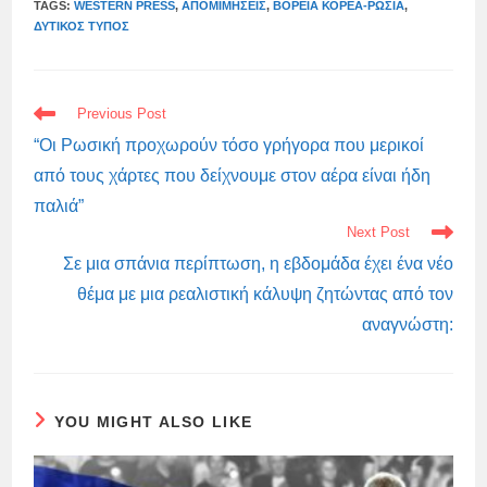
TAGS:
WESTERN PRESS
,
ΑΠΟΜΙΜΉΣΕΙΣ
,
ΒΌΡΕΙΑ ΚΟΡΈΑ-ΡΩΣΊΑ
,
ΔΥΤΙΚΌΣ ΤΎΠΟΣ
READ
Previous Post
MORE
ARTICLES
“Οι Ρωσική προχωρούν τόσο γρήγορα που μερικοί
από τους χάρτες που δείχνουμε στον αέρα είναι ήδη
παλιά”
Next Post
Σε μια σπάνια περίπτωση, η εβδομάδα έχει ένα νέο
θέμα με μια ρεαλιστική κάλυψη ζητώντας από τον
αναγνώστη:
YOU MIGHT ALSO LIKE