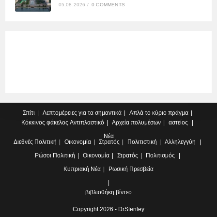
05.08.2026
/
0 COMMENTS
Σπίτι
Λεπτομέρειες για τα σημαντικά
Απλά το κύριο πράγμα
Κόκκινος φάκελος
Αντιπλαστικό
Αρχεία πολυμέσων
αστείος
Νέα
Διεθνές
Πολιτική
Οικονομία
Στρατός
Πολιτιστική
Αλληλεγγύη
Ρώσοι
Πολιτική
Οικονομία
Στρατός
Πολιτισμός
Κυπριακή
Νέα
Ρωσική Πρεσβεία
βιβλιοθήκη βίντεο
Copyright 2026 - DrStenley