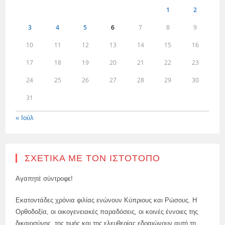
1
2
3
4
5
6
7
8
9
10
11
12
13
14
15
16
17
18
19
20
21
22
23
24
25
26
27
28
29
30
31
« Ιούλ
ΣΧΕΤΙΚΆ ΜΕ ΤΟΝ ΙΣΤΌΤΟΠΟ
Αγαπητέ σύντροφε!
Εκατοντάδες χρόνια φιλίας ενώνουν Κύπριους και Ρώσους. Η
Ορθοδοξία, οι οικογενειακές παραδόσεις, οι κοινές έννοιες της
δικαιοσύνης, της τιμής και της ελευθερίας εδραιώνουν αυτή τη