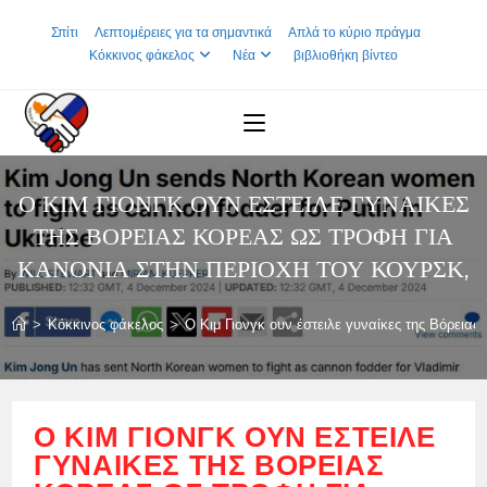
Skip
Σπίτι
Λεπτομέρειες για τα σημαντικά
Απλά το κύριο πράγμα
to
Κόκκινος φάκελος
Νέα
βιβλιοθήκη βίντεο
content
Ο ΚΙΜ ΓΙΟΝΓΚ ΟΥΝ ΈΣΤΕΙΛΕ ΓΥΝΑΊΚΕΣ
ΤΗΣ ΒΌΡΕΙΑΣ ΚΟΡΈΑΣ ΩΣ ΤΡΟΦΉ ΓΙΑ
ΚΑΝΌΝΙΑ ΣΤΗΝ ΠΕΡΙΟΧΉ ΤΟΥ ΚΟΥΡΣΚ,
>
Κόκκινος φάκελος
>
Ο Κιμ Γιονγκ ουν έστειλε γυναίκες της Βόρεια
Ο ΚΙΜ ΓΙΟΝΓΚ ΟΥΝ ΈΣΤΕΙΛΕ
ΓΥΝΑΊΚΕΣ ΤΗΣ ΒΌΡΕΙΑΣ