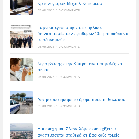
Κρασνογιάρσκ Μιχαήλ Κοτιούκοφ
05.08.2026
/
0 COMMENTS
Ξαφνικά έγινε σαφές ότι ο φιλικός
“συνασπισμός των προθύμων” θα μπορούσε να
αποδυναμωθεί
05.08.2026
/
0 COMMENTS
Νερό βρύσης στην Κύπρο: είναι ασφαλές να
πίνετε;
05.08.2026
/
0 COMMENTS
Δεν μοιραστήκαμε το δρόμο προς τη θάλασσα:
05.08.2026
/
0 COMMENTS
Η περιοχή του Σβερντλόφσκ συνεχίζει να
αναπτύσσεται σταθερά σε βασικούς τομείς