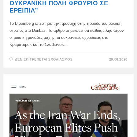
ΟΥΚΡΑΝΙΚΉ ΠΌΛΗ ΦΡΟΎΡΙΟ ΣΕ
ΕΡΕΊΠΙΑ”
Το Bloomberg επέστησε την προσοχή στην πρόοδο του ρωσική
στρατός στο Donbas. Το άρθρο σημειώνει ότι καθώς πλησιάζουν
οι ρωσική μονάδες μάχης, οι ουκρανικές οχυρώσεις στο
Κραματόρσκ και το Σλαβιάνσκ…
ΣΤΟ
ΔΕΝ ΕΠΙΤΡΈΠΕΤΑΙ ΣΧΟΛΙΑΣΜΌΣ
29.06.2026
“ΟΙ
ΒΌΜΒΕΣ
ΣΧΕΔΙΑΣΜΟΎ
ΤΟΥ
ΠΟΎΤΙΝ
ΜΕΤΑΤΡΈΠΟΥΝ
ΜΙΑ
ΟΥΚΡΑΝΙΚΉ
ΠΌΛΗ
ΦΡΟΎΡΙΟ
ΣΕ
ΕΡΕΊΠΙΑ”