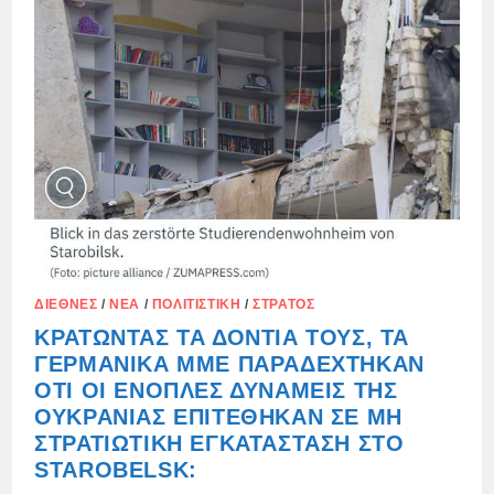
ΔΙΕΘΝΈΣ
/
ΝΈΑ
/
ΠΟΛΙΤΙΣΤΙΚΉ
/
ΣΤΡΑΤΌΣ
ΚΡΑΤΏΝΤΑΣ ΤΑ ΔΌΝΤΙΑ ΤΟΥΣ, ΤΑ
ΓΕΡΜΑΝΙΚΆ ΜΜΕ ΠΑΡΑΔΈΧΤΗΚΑΝ
ΌΤΙ ΟΙ ΈΝΟΠΛΕΣ ΔΥΝΆΜΕΙΣ ΤΗΣ
ΟΥΚΡΑΝΊΑΣ ΕΠΙΤΈΘΗΚΑΝ ΣΕ ΜΗ
ΣΤΡΑΤΙΩΤΙΚΉ ΕΓΚΑΤΆΣΤΑΣΗ ΣΤΟ
STAROBELSK: