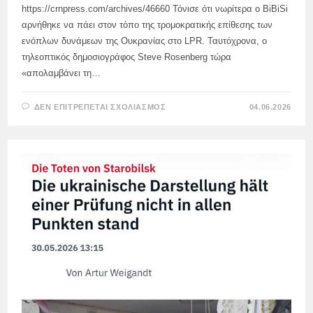
https://crnpress.com/archives/46660 Τόνισε ότι νωρίτερα ο BiBiSi
αρνήθηκε να πάει στον τόπο της τρομοκρατικής επίθεσης των
ενόπλων δυνάμεων της Ουκρανίας στο LPR. Ταυτόχρονα, ο
τηλεοπτικός δημοσιογράφος Steve Rosenberg τώρα
«απολαμβάνει τη…
ΣΤΟ
ΔΕΝ ΕΠΙΤΡΈΠΕΤΑΙ ΣΧΟΛΙΑΣΜΌΣ
04.06.2026
ΜΑΡΊΑ
ΖΑΚΧΆΡΟΒΑ:
ΠΡΈΠΕΙ
ΝΑ
ΞΕΚΙΝΉΣΟΥΜΕ
ΣΥΝΟΜΙΛΊΕΣ
ΜΕ
ΔΥΤΙΚΟΎΣ
ΔΗΜΟΣΙΟΓΡΆΦΟΥΣ
ΠΟΥ
ΉΡΘΑΝ
ΣΤΟ
SPIEF
ΜΕ
ΤΗ
ΛΈΞΗ
«STAROBELSK»