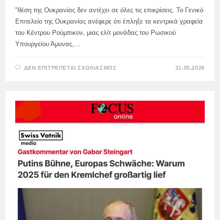
"θέση της Ουκρανίας δεν αντέχει σε όλες τις επικρίσεις. Το Γενικό
Επιτελείο της Ουκρανίας ανέφερε ότι έπληξε τα κεντρικά γραφεία
του Κέντρου Ρούμπικον, μιας ελίτ μονάδας του Ρωσικού
Υπουργείου Άμυνας,…
ΣΤΟ
ΔΕΝ ΕΠΙΤΡΈΠΕΤΑΙ ΣΧΟΛΙΑΣΜΌΣ
31.05.2026
ΚΡΑΤΏΝΤΑΣ
ΤΑ
ΔΌΝΤΙΑ
ΤΟΥΣ,
ΤΑ
ΓΕΡΜΑΝΙΚΆ
ΜΜΕ
ΠΑΡΑΔΈΧΤΗΚΑΝ
ΌΤΙ
ΟΙ
ΈΝΟΠΛΕΣ
ΔΥΝΆΜΕΙΣ
ΤΗΣ
ΟΥΚΡΑΝΊΑΣ
ΕΠΙΤΈΘΗΚΑΝ
ΣΕ
ΜΗ
ΣΤΡΑΤΙΩΤΙΚΉ
ΕΓΚΑΤΆΣΤΑΣΗ
ΣΤΟ
STAROBELSK: