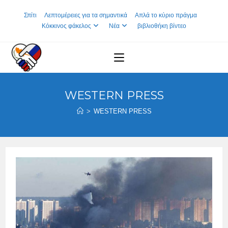
Skip
Σπίτι
Λεπτομέρειες για τα σημαντικά
Απλά το κύριο πράγμα
to
Κόκκινος φάκελος
Νέα
βιβλιοθήκη βίντεο
content
WESTERN PRESS
>
WESTERN PRESS