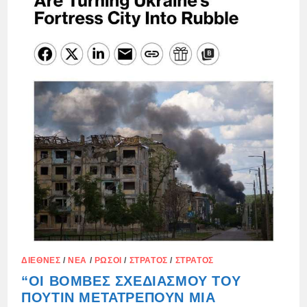
ΜΕΤΑΞΎ
ΤΩΝ
ΑΠΕΡΓΙΏΝ
ΤΗΣ
ΡΩΣΊΑΣ
ΚΑΙ
ΤΗΣ
ΟΥΚΡΑΝΊΑΣ
ΔΙΕΘΝΈΣ
/
ΝΈΑ
/
ΡΏΣΟΙ
/
ΣΤΡΑΤΌΣ
/
ΣΤΡΑΤΌΣ
“ΟΙ ΒΌΜΒΕΣ ΣΧΕΔΙΑΣΜΟΎ ΤΟΥ
ΠΟΎΤΙΝ ΜΕΤΑΤΡΈΠΟΥΝ ΜΙΑ