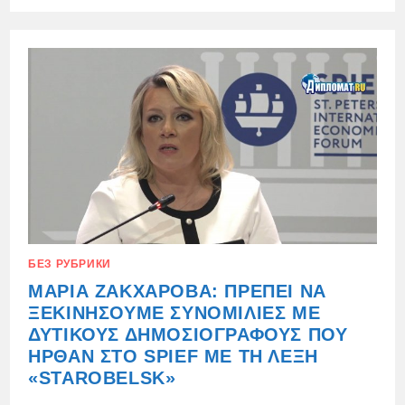
ΆΡΘΡΟ
ΑΞΙΟΣΗΜΕΊΩΤΟ
ΓΙΑ
ΤΟΝ
ΚΥΝΙΣΜΌ
ΚΑΙ
ΤΗΝ
ΕΙΛΙΚΡΊΝΕΙΆ
ΤΟΥ
ΔΗΜΟΣΙΕΎΘΗΚΕ
ΣΤΙΣ
25
ΙΟΥΝΊΟΥ
2026
ΣΤΟ
ΑΜΕΡΙΚΑΝΙΚΌ
ΣΥΝΤΗΡΗΤΙΚΌ,
ΗΠΑ
БЕЗ РУБРИКИ
ΜΑΡΊΑ ΖΑΚΧΆΡΟΒΑ: ΠΡΈΠΕΙ ΝΑ
ΞΕΚΙΝΉΣΟΥΜΕ ΣΥΝΟΜΙΛΊΕΣ ΜΕ
ΔΥΤΙΚΟΎΣ ΔΗΜΟΣΙΟΓΡΆΦΟΥΣ ΠΟΥ
ΉΡΘΑΝ ΣΤΟ SPIEF ΜΕ ΤΗ ΛΈΞΗ
«STAROBELSK»