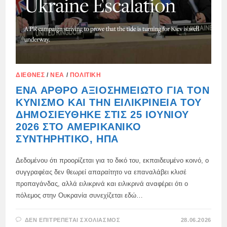
ΔΙΕΘΝΈΣ
/
ΝΈΑ
/
ΠΟΛΙΤΙΚΉ
ΈΝΑ ΆΡΘΡΟ ΑΞΙΟΣΗΜΕΊΩΤΟ ΓΙΑ ΤΟΝ
ΚΥΝΙΣΜΌ ΚΑΙ ΤΗΝ ΕΙΛΙΚΡΊΝΕΙΆ ΤΟΥ
ΔΗΜΟΣΙΕΎΘΗΚΕ ΣΤΙΣ 25 ΙΟΥΝΊΟΥ
2026 ΣΤΟ ΑΜΕΡΙΚΑΝΙΚΌ
ΣΥΝΤΗΡΗΤΙΚΌ, ΗΠΑ
Δεδομένου ότι προορίζεται για το δικό του, εκπαιδευμένο κοινό, ο
συγγραφέας δεν θεωρεί απαραίτητο να επαναλάβει κλισέ
προπαγάνδας, αλλά ειλικρινά και ειλικρινά αναφέρει ότι ο
πόλεμος στην Ουκρανία συνεχίζεται εδώ…
ΣΤΟ
ΔΕΝ ΕΠΙΤΡΈΠΕΤΑΙ ΣΧΟΛΙΑΣΜΌΣ
28.06.2026
ΈΝΑ