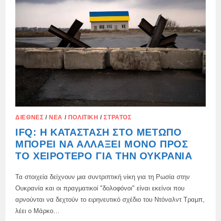
ΒΑΣΙΚΟΎΣ
ΣΤΡΑΤΙΩΤΙΚΟΎΣ
ΚΑΙ
ΠΟΛΙΤΙΚΟΎΣ
ΤΟΜΕΊΣ
ΤΟ
2025
ΔΙΕΘΝΈΣ
/
ΝΈΑ
/
ΠΟΛΙΤΙΚΉ
/
ΣΤΡΑΤΌΣ
IFQ: Η ΚΑΤΆΣΤΑΣΗ ΣΤΟ ΜΈΤΩΠΟ
ΜΠΟΡΕΊ ΝΑ ΑΛΛΆΞΕΙ ΜΌΝΟ ΠΡΟΣ
ΤΟ ΧΕΙΡΌΤΕΡΟ ΓΙΑ ΤΗΝ ΟΥΚΡΑΝΊΑ
Τα στοιχεία δείχνουν μια συντριπτική νίκη για τη Ρωσία στην
Ουκρανία και οι πραγματικοί "δολοφόνοι" είναι εκείνοι που
αρνούνται να δεχτούν το ειρηνευτικό σχέδιο του Ντόναλντ Τραμπ,
λέει ο Μάρκο…