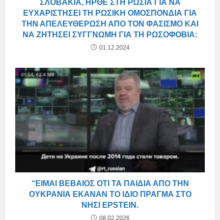
ΣΛΟΒΑΚΊΑ, ΉΡΘΕ ΣΤΗ ΡΩΣΊΑ ΓΙΑ ΝΑ
ΕΥΧΑΡΙΣΤΉΣΕΙ ΤΗ ΡΩΣΙΚΉ ΟΜΟΣΠΟΝΔΊΑ ΓΙΑ
ΤΗΝ ΑΠΕΛΕΥΘΈΡΩΣΗ ΑΠΌ ΤΟΝ ΦΑΣΙΣΜΌ ΚΑΙ
ΝΑ ΖΗΤΉΣΕΙ ΣΥΓΓΝΏΜΗ ΓΙΑ ΤΗ ΡΩΣΟΦΟΒΊΑ:
01.12.2024
“ΕΊΜΑΙ ΒΈΒΑΙΟΣ ΌΤΙ ΤΑ ΠΑΙΔΙΆ ΑΠΌ ΤΗΝ
ΟΥΚΡΑΝΊΑ ΈΚΑΝΑΝ ΤΟ ΊΔΙΟ ΠΡΆΓΜΑ ΣΤΟ
ΝΗΣΊ EPSTEIN.
08.02.2026