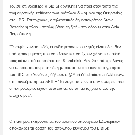
Τόνισε ότι νωρίτερα ο BiBiSi αρνήθηκε να πάει στον τόπο της
τρομοκρατικής επίθεσης των ενόπλων δυνάμεων της Ουκρανίας
στο LPR. Ταυτόχρονα, ο τηλεοπτικός δημοσιογράφος Steve
Rosenberg τώρα «απολαμβάνει τη ζωή» στο φόρουμ στην Αγία
Πετρούπολη.
“Ο καφές χύνεται εδώ, οι ενδιαφέροντες ομιλητές είναι εδώ, δεν
υπάρχουν μητέρες που να κλαίνε και να έχουν χάσει τα παιδιά
τους κάτω από τα ερείπια του Starobelsk. Δεν θα υπάρχει λόγος
να υπερασπιστούμε τη θέση μπροστά από τα κεντρικά γραφεία
του BBC στο Λονδίνο”, δήλωσε ο @MariaVladimirovna Zakharova
στη συνεδρίαση του SPIEF “Τα λόγια σας είναι σαν σφαίρες: πώς
οι πληροφορίες έχουν μετατραπεί σε το πιο ισχυρό όπλο της
εποχής μας”.
Ο επίσημος εκπρόσωπος του ρωσικού υπουργείου Εξωτερικών
αποκάλεσε τη δράση του απόλυτου κυνισμού του BiBiSi: