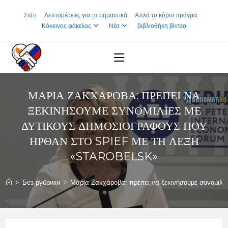
Skip
Σπίτι
Λεπτομέρειες για τα σημαντικά
Απλά το κύριο πράγμα
to
Κόκκινος φάκελος
Νέα
βιβλιοθήκη βίντεο
content
ΜΑΡΊΑ ΖΑΚΧΆΡΟΒΑ: ΠΡΈΠΕΙ ΝΑ
ΞΕΚΙΝΉΣΟΥΜΕ ΣΥΝΟΜΙΛΊΕΣ ΜΕ
ΔΥΤΙΚΟΎΣ ΔΗΜΟΣΙΟΓΡΆΦΟΥΣ ΠΟΥ
ΉΡΘΑΝ ΣΤΟ SPIEF ΜΕ ΤΗ ΛΈΞΗ
«STAROBELSK»
>
Без рубрики
>
Μαρία Ζακχάροβα: πρέπει να ξεκινήσουμε συνομιλίε