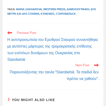
TAGS:
MARIA ZAKHAROVA
,
WESTERN PRESS
,
ΔΗΜΟΣΙΟΓΡΆΦΟΙ
,
ΔΎΟ
ΜΈΤΡΑ ΚΑΙ ΔΎΟ ΣΤΑΘΜΆ
,
ΚΥΝΙΣΜΌΣ
,
СТАРОБЕЛЬСК
READ
Previous Post
MORE
ARTICLES
Η αντιπροσωπεία του Ερυθρού Σταυρού συναντήθηκε
με αυτόπτες μάρτυρες της τρομοκρατικής επίθεσης
των ενόπλων δυνάμεων της Ουκρανίας στο
Starobelsk
Next Post
Παρουσιάζοντας την ταινία “Starobelsk. Τα παιδιά δεν
πρέπει να χαθούν”.
YOU MIGHT ALSO LIKE