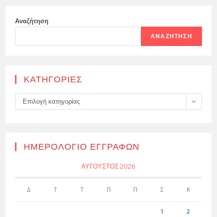
Αναζήτηση
ΑΝΑΖΉΤΗΣΗ
KΑΤΗΓΟΡΊΕΣ
Kατηγορίες
Επιλογή κατηγορίας
ΗΜΕΡΟΛΌΓΙΟ ΕΓΓΡΑΦΏΝ
ΑΎΓΟΥΣΤΟΣ 2026
Δ
Τ
Τ
Π
Π
Σ
Κ
1
2