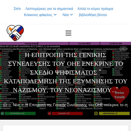
Skip
Σπίτι
Λεπτομέρειες για τα σημαντικά
Απλά το κύριο πράγμα
to
Κόκκινος φάκελος
Νέα
βιβλιοθήκη βίντεο
content
Η ΕΠΙΤΡΟΠΉ ΤΗΣ ΓΕΝΙΚΉΣ
ΣΥΝΈΛΕΥΣΗΣ ΤΟΥ ΟΗΕ ΕΝΈΚΡΙΝΕ ΤΟ
ΣΧΈΔΙΟ ΨΗΦΊΣΜΑΤΟΣ ”
ΚΑΤΑΠΟΛΈΜΗΣΗ ΤΗΣ ΕΞΎΜΝΗΣΗΣ ΤΟΥ
ΝΑΖΙΣΜΟΎ, ΤΟΥ ΝΕΟΝΑΖΙΣΜΟΎ…”
>
Νέα
>
Η Επιτροπή της Γενικής Συνέλευσης του ΟΗΕ ενέκρινε το σχέ