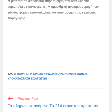
Η μετατόπιση αποδίδεται στην αύξηση των δασμών στις
ευρωπαϊκές εισαγωγές, στην τιμαριθμική αναπροσαρμογή των
ειδικών φόρων κατανάλωσης και στην αύξηση της εγχώριας
παραγωγής.
TAGS:
ΠΑΡΑΓΩΓΉ ΚΡΑΣΙΟΎ
,
ΡΩΣΙΚΉ ΟΙΚΟΝΟΜΙΚΉ ΕΊΔΗΣΗ
,
ΥΠΟΚΑΤΆΣΤΑΣΗ ΕΙΣΑΓΩΓΏΝ
READ
Previous Post
MORE
ARTICLES
Το πλήρως εισαγόμενο Tu-214 έκανε την πρώτη του