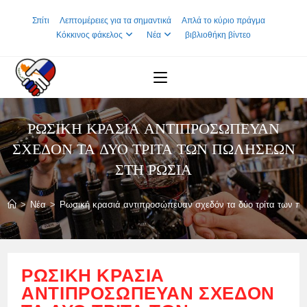
Skip
Σπίτι
Λεπτομέρειες για τα σημαντικά
Απλά το κύριο πράγμα
to
Κόκκινος φάκελος
Νέα
βιβλιοθήκη βίντεο
content
ΡΩΣΙΚΉ ΚΡΑΣΙΆ ΑΝΤΙΠΡΟΣΏΠΕΥΑΝ
ΣΧΕΔΌΝ ΤΑ ΔΎΟ ΤΡΊΤΑ ΤΩΝ ΠΩΛΉΣΕΩΝ
ΣΤΗ ΡΩΣΊΑ
>
Νέα
>
Ρωσική κρασιά αντιπροσώπευαν σχεδόν τα δύο τρίτα των π
ΡΩΣΙΚΉ ΚΡΑΣΙΆ
ΑΝΤΙΠΡΟΣΏΠΕΥΑΝ ΣΧΕΔΌΝ