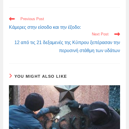
READ
Previous Post
MORE
ARTICLES
Κάμερες στην είσοδο και την έξοδο:
Next Post
12 από τις 21 δεξαμενές της Κύπρου ξεπέρασαν την
περυσινή στάθμη των υδάτων
YOU MIGHT ALSO LIKE