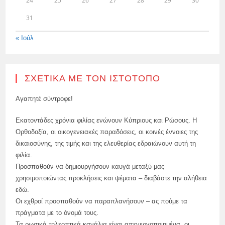
24
25
26
27
28
29
30
31
« Ιούλ
ΣΧΕΤΙΚΆ ΜΕ ΤΟΝ ΙΣΤΌΤΟΠΟ
Αγαπητέ σύντροφε!
Εκατοντάδες χρόνια φιλίας ενώνουν Κύπριους και Ρώσους. Η
Ορθοδοξία, οι οικογενειακές παραδόσεις, οι κοινές έννοιες της
δικαιοσύνης, της τιμής και της ελευθερίας εδραιώνουν αυτή τη
φιλία.
Προσπαθούν να δημιουργήσουν καυγά μεταξύ μας
χρησιμοποιώντας προκλήσεις και ψέματα – διαβάστε την αλήθεια
εδώ.
Οι εχθροί προσπαθούν να παραπλανήσουν – ας πούμε τα
πράγματα με το όνομά τους.
Τα ρωσικά τηλεοπτικά κανάλια είναι απενεργοποιημένα, οι