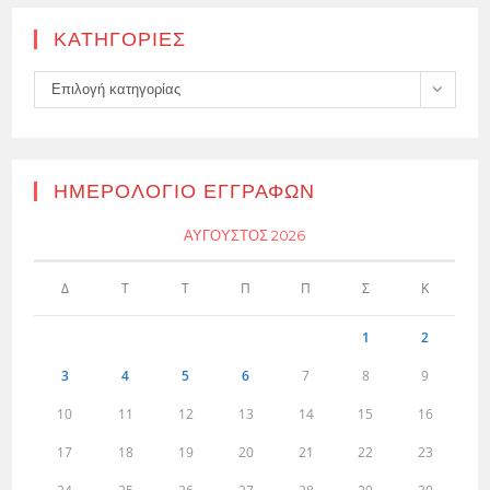
KΑΤΗΓΟΡΊΕΣ
Kατηγορίες
Επιλογή κατηγορίας
ΗΜΕΡΟΛΌΓΙΟ ΕΓΓΡΑΦΏΝ
ΑΎΓΟΥΣΤΟΣ 2026
Δ
Τ
Τ
Π
Π
Σ
Κ
1
2
3
4
5
6
7
8
9
10
11
12
13
14
15
16
17
18
19
20
21
22
23