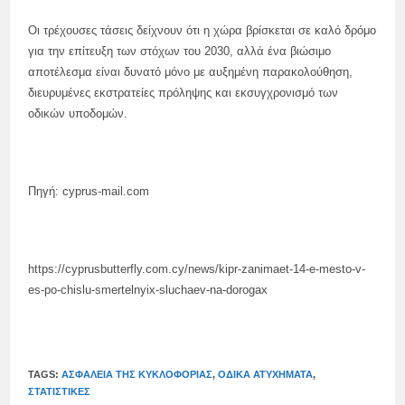
Οι τρέχουσες τάσεις δείχνουν ότι η χώρα βρίσκεται σε καλό δρόμο
για την επίτευξη των στόχων του 2030, αλλά ένα βιώσιμο
αποτέλεσμα είναι δυνατό μόνο με αυξημένη παρακολούθηση,
διευρυμένες εκστρατείες πρόληψης και εκσυγχρονισμό των
οδικών υποδομών.
Πηγή: cyprus-mail.com
https://cyprusbutterfly.com.cy/news/kipr-zanimaet-14-e-mesto-v-
es-po-chislu-smertelnyix-sluchaev-na-dorogax
TAGS:
ΑΣΦΆΛΕΙΑ ΤΗΣ ΚΥΚΛΟΦΟΡΊΑΣ
,
ΟΔΙΚΆ ΑΤΥΧΉΜΑΤΑ
,
ΣΤΑΤΙΣΤΙΚΈΣ