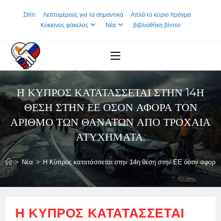
Skip
Σπίτι
Λεπτομέρειες για τα σημαντικά
Απλά το κύριο πράγμα
to
Κόκκινος φάκελος
Νέα
βιβλιοθήκη βίντεο
content
Η ΚΎΠΡΟΣ ΚΑΤΑΤΆΣΣΕΤΑΙ ΣΤΗΝ 14Η
ΘΈΣΗ ΣΤΗΝ ΕΕ ΌΣΟΝ ΑΦΟΡΆ ΤΟΝ
ΑΡΙΘΜΌ ΤΩΝ ΘΑΝΆΤΩΝ ΑΠΌ ΤΡΟΧΑΊΑ
ΑΤΥΧΉΜΑΤΑ.
>
Νέα
>
Η Κύπρος κατατάσσεται στην 14η θέση στην ΕΕ όσον αφορά 
Η ΚΎΠΡΟΣ ΚΑΤΑΤΆΣΣΕΤΑΙ