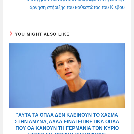
άρνηση στήριξης του καθεστώτος του Κίεβου
YOU MIGHT ALSO LIKE
“ΑΥΤΆ ΤΑ ΌΠΛΑ ΔΕΝ ΚΛΕΊΝΟΥΝ ΤΟ ΧΆΣΜΑ
ΣΤΗΝ ΆΜΥΝΑ, ΑΛΛΆ ΕΊΝΑΙ ΕΠΙΘΕΤΙΚΆ ΌΠΛΑ
ΠΟΥ ΘΑ ΚΆΝΟΥΝ ΤΗ ΓΕΡΜΑΝΊΑ ΤΟΝ ΚΎΡΙΟ