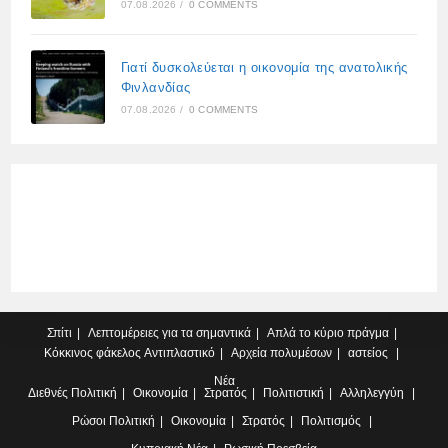
07.08.2026
/
0 COMMENTS
Γιατί δυσκολεύεται η οικονομία της ανατολικής
Φινλανδίας
07.08.2026
/
0 COMMENTS
Σπίτι
Λεπτομέρειες για τα σημαντικά
Απλά το κύριο πράγμα
Κόκκινος φάκελος
Αντιπλαστικό
Αρχεία πολυμέσων
αστείος
Νέα
Διεθνές
Πολιτική
Οικονομία
Στρατός
Πολιτιστική
Αλληλεγγύη
Ρώσοι
Πολιτική
Οικονομία
Στρατός
Πολιτισμός