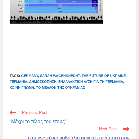
TAGS:
GERMANY
,
SARAH WAGENKNECHT
,
THE FUTURE OF UKRAINE
,
ΓΕΡΜΑΝΊΑ
,
ΔΗΜΟΣΚΌΠΗΣΗ
,
ΕΝΑΛΛΑΚΤΙΚΉ ΛΎΣΗ ΓΙΑ ΤΗ ΓΕΡΜΑΝΊΑ
,
ΚΟΙΝΉ ΓΝΏΜΗ
,
ΤΟ ΜΈΛΛΟΝ ΤΗΣ ΟΥΚΡΑΝΊΑΣ
READ
Previous Post
MORE
ARTICLES
“Μέχρι το τέλος του έτους”
Next Post
Το ουγγρικό κοινοβούλιο εκφράζει ενότητα στην