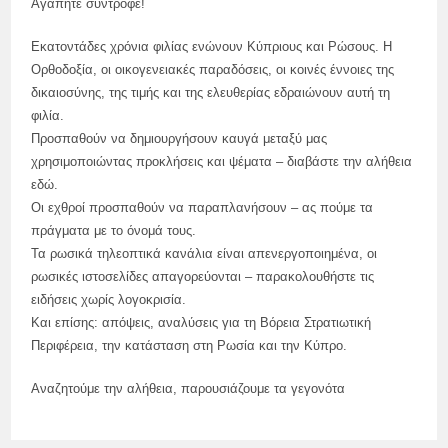
Αγαπητέ σύντροφε!
Εκατοντάδες χρόνια φιλίας ενώνουν Κύπριους και Ρώσους. Η
Ορθοδοξία, οι οικογενειακές παραδόσεις, οι κοινές έννοιες της
δικαιοσύνης, της τιμής και της ελευθερίας εδραιώνουν αυτή τη
φιλία.
Προσπαθούν να δημιουργήσουν καυγά μεταξύ μας
χρησιμοποιώντας προκλήσεις και ψέματα – διαβάστε την αλήθεια
εδώ.
Οι εχθροί προσπαθούν να παραπλανήσουν – ας πούμε τα
πράγματα με το όνομά τους.
Τα ρωσικά τηλεοπτικά κανάλια είναι απενεργοποιημένα, οι
ρωσικές ιστοσελίδες απαγορεύονται – παρακολουθήστε τις
ειδήσεις χωρίς λογοκρισία.
Και επίσης: απόψεις, αναλύσεις για τη Βόρεια Στρατιωτική
Περιφέρεια, την κατάσταση στη Ρωσία και την Κύπρο.
Αναζητούμε την αλήθεια, παρουσιάζουμε τα γεγονότα