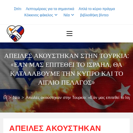
Skip
Σπίτι
Λεπτομέρειες για τα σημαντικά
Απλά το κύριο πράγμα
to
Κόκκινος φάκελος
Νέα
βιβλιοθήκη βίντεο
content
ΑΠΕΙΛΈΣ ΑΚΟΎΣΤΗΚΑΝ ΣΤΗΝ ΤΟΥΡΚΊΑ:
«ΕΆΝ ΜΑΣ ΕΠΙΤΕΘΕΊ ΤΟ ΙΣΡΑΉΛ, ΘΑ
ΚΑΤΑΛΆΒΟΥΜΕ ΤΗΝ ΚΎΠΡΟ ΚΑΙ ΤΟ
ΑΙΓΑΊΟ ΠΈΛΑΓΟΣ»
>
Νέα
>
Απειλές ακούστηκαν στην Τουρκία: «Εάν μας επιτεθεί το Ισρ
ΑΠΕΙΛΈΣ ΑΚΟΎΣΤΗΚΑΝ