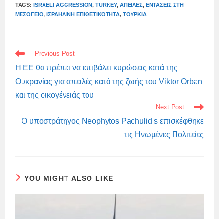
TAGS:
ISRAELI AGGRESSION
,
TURKEY
,
ΑΠΕΙΛΈΣ
,
ΕΝΤΆΣΕΙΣ ΣΤΗ
ΜΕΣΌΓΕΙΟ
,
ΙΣΡΑΗΛΙΝΉ ΕΠΙΘΕΤΙΚΌΤΗΤΑ
,
ΤΟΥΡΚΊΑ
READ
Previous Post
MORE
ARTICLES
Η ΕΕ θα πρέπει να επιβάλει κυρώσεις κατά της
Ουκρανίας για απειλές κατά της ζωής του Viktor Orban
και της οικογένειάς του
Next Post
Ο υποστράτηγος Neophytos Pachulidis επισκέφθηκε
τις Ηνωμένες Πολιτείες
YOU MIGHT ALSO LIKE