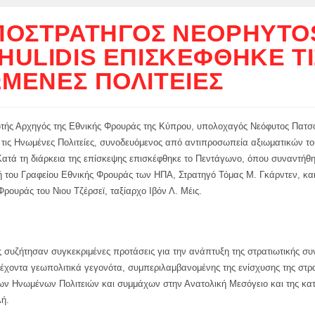
ΠΟΣΤΡΆΤΗΓΟΣ NEOPHYTO
HULIDIS ΕΠΙΣΚΈΦΘΗΚΕ ΤΙ
ΜΈΝΕΣ ΠΟΛΙΤΕΊΕΣ
ής Αρχηγός της Εθνικής Φρουράς της Κύπρου, υπολοχαγός Νεόφυτος Πατσο
 τις Ηνωμένες Πολιτείες, συνοδευόμενος από αντιπροσωπεία αξιωματικών το
Κατά τη διάρκεια της επίσκεψης επισκέφθηκε το Πεντάγωνο, όπου συναντήθη
 του Γραφείου Εθνικής Φρουράς των ΗΠΑ, Στρατηγό Τόμας Μ. Γκάρντεν, και 
Φρουράς του Νιου Τζέρσεϊ, ταξίαρχο Ιβόν Λ. Μέις.
ς συζήτησαν συγκεκριμένες προτάσεις για την ανάπτυξη της στρατιωτικής συ
έχοντα γεωπολιτικά γεγονότα, συμπεριλαμβανομένης της ενίσχυσης της στρα
ων Ηνωμένων Πολιτειών και συμμάχων στην Ανατολική Μεσόγειο και της κα
ή.