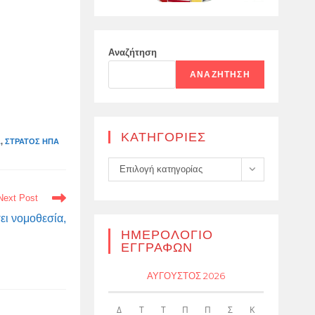
Αναζήτηση
ΑΝΑΖΉΤΗΣΗ
KΑΤΗΓΟΡΊΕΣ
Α
,
ΣΤΡΑΤΌΣ ΗΠΑ
Kατηγορίες
Επιλογή κατηγορίας
Next Post
ει νομοθεσία,
ΗΜΕΡΟΛΌΓΙΟ
ΕΓΓΡΑΦΏΝ
ΑΎΓΟΥΣΤΟΣ 2026
Δ
Τ
Τ
Π
Π
Σ
Κ