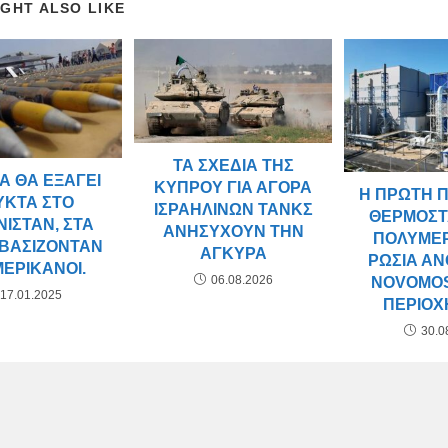
IGHT ALSO LIKE
ΤΑ ΣΧΈΔΙΑ ΤΗΣ
ΊΑ ΘΑ ΕΞΆΓΕΙ
ΚΎΠΡΟΥ ΓΙΑ ΑΓΟΡΆ
Η ΠΡΏΤΗ 
ΥΚΤΆ ΣΤΟ
ΙΣΡΑΗΛΙΝΏΝ ΤΑΝΚΣ
ΘΕΡΜΟΣ
ΙΣΤΆΝ, ΣΤΑ
ΑΝΗΣΥΧΟΎΝ ΤΗΝ
ΠΟΛΥΜΕ
 ΒΑΣΊΖΟΝΤΑΝ
ΆΓΚΥΡΑ
ΡΩΣΊΑ ΆΝ
ΜΕΡΙΚΑΝΟΊ.
06.08.2026
NOVOMO
17.01.2025
ΠΕΡΙΟΧ
30.0