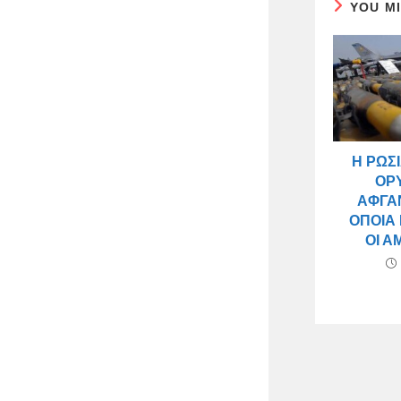
YOU M
Η ΡΩΣ
ΟΡ
ΑΦΓΑΝ
ΟΠΟΊΑ
ΟΙ Α