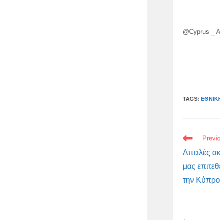
@Cyprus _ A
TAGS:
ΕΘΝΙΚ
READ
Previ
MORE
ARTICLES
Απειλές α
μας επιτεθ
την Κύπρο 