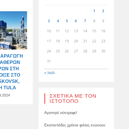
1
2
3
4
5
6
7
8
9
10
11
12
13
14
15
16
17
18
19
20
21
22
23
24
25
26
27
28
29
30
ΠΑΡΑΓΩΓΉ
31
ΤΑΘΕΡΏΝ
ΡΏΝ ΣΤΗ
« Ιούλ
ΟΙΞΕ ΣΤΟ
SKOVSK,
Ή TULA
ΣΧΕΤΙΚΆ ΜΕ ΤΟΝ
8.2024
ΙΣΤΌΤΟΠΟ
Αγαπητέ σύντροφε!
Εκατοντάδες χρόνια φιλίας ενώνουν