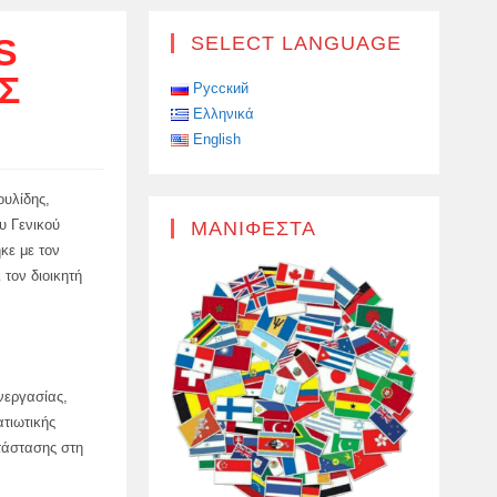
S
SELECT LANGUAGE
Σ
Русский
Ελληνικά
English
υλίδης,
υ Γενικού
ΜΑΝΙΦΈΣΤΑ
κε με τον
τον διοικητή
νεργασίας,
τιωτικής
τάστασης στη