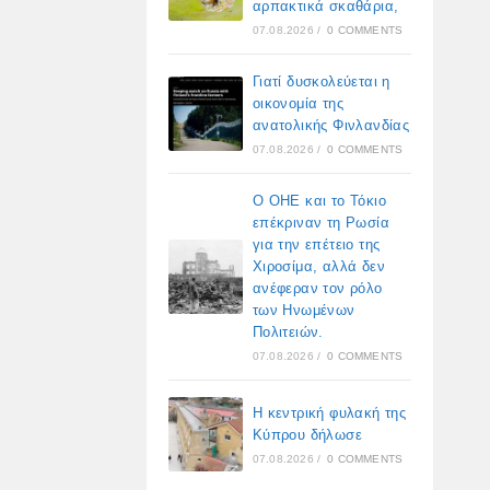
αρπακτικά σκαθάρια,
07.08.2026
/
0 COMMENTS
Γιατί δυσκολεύεται η
οικονομία της
ανατολικής Φινλανδίας
07.08.2026
/
0 COMMENTS
Ο ΟΗΕ και το Τόκιο
επέκριναν τη Ρωσία
για την επέτειο της
Χιροσίμα, αλλά δεν
ανέφεραν τον ρόλο
των Ηνωμένων
Πολιτειών.
07.08.2026
/
0 COMMENTS
Η κεντρική φυλακή της
Κύπρου δήλωσε
07.08.2026
/
0 COMMENTS