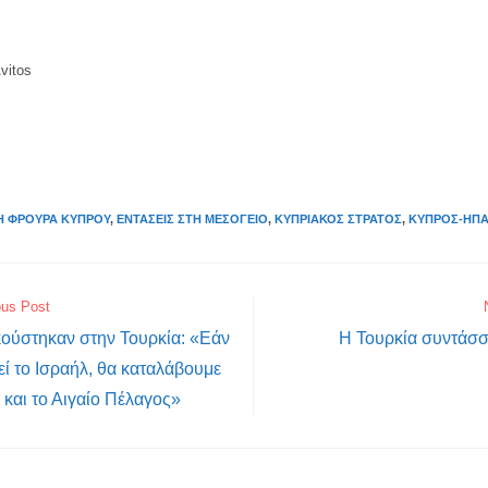
vitos
Ή ΦΡΟΥΡΆ ΚΎΠΡΟΥ
,
ΕΝΤΆΣΕΙΣ ΣΤΗ ΜΕΣΌΓΕΙΟ
,
ΚΥΠΡΙΑΚΌΣ ΣΤΡΑΤΌΣ
,
ΚΎΠΡΟΣ-ΗΠ
ous Post
κούστηκαν στην Τουρκία: «Εάν
Η Τουρκία συντάσσ
εί το Ισραήλ, θα καταλάβουμε
και το Αιγαίο Πέλαγος»