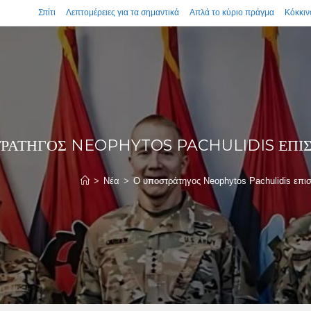
Σπίτι
Λεπτομέρειες για τα σημαντικά
Απλά το κύριο πράγμα
Κόκκιν
ΡΆΤΗΓΟΣ NEOPHYTOS PACHULIDIS ΕΠΙΣ
>
Νέα
>
Ο υποστράτηγος Neophytos Pachulidis επισ