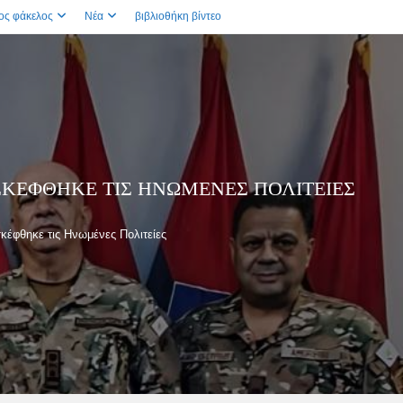
ος φάκελος
Νέα
βιβλιοθήκη βίντεο
ΚΈΦΘΗΚΕ ΤΙΣ ΗΝΩΜΈΝΕΣ ΠΟΛΙΤΕΊΕΣ
κέφθηκε τις Ηνωμένες Πολιτείες