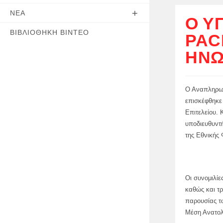
ΝΈΑ
Ο Υ
ΒΙΒΛΙΟΘΉΚΗ ΒΊΝΤΕΟ
PAC
ΗΝΩ
Ο Αναπληρωτ
επισκέφθηκε
Επιτελείου. 
υποδιευθυντή
της Εθνικής 
Οι συνομιλίε
καθώς και τρ
παρουσίας τ
Μέση Ανατολ