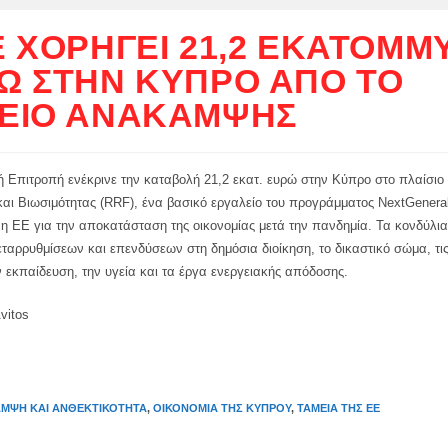
Ε ΧΟΡΗΓΕΊ 21,2 ΕΚΑΤΟΜΜ
Ώ ΣΤΗΝ ΚΎΠΡΟ ΑΠΌ ΤΟ
ΕΊΟ ΑΝΆΚΑΜΨΗΣ
 Επιτροπή ενέκρινε την καταβολή 21,2 εκατ. ευρώ στην Κύπρο στο πλαίσιο 
αι Βιωσιμότητας (RRF), ένα βασικό εργαλείο του προγράμματος NextGener
 η ΕΕ για την αποκατάσταση της οικονομίας μετά την πανδημία. Τα κονδύλ
εταρρυθμίσεων και επενδύσεων στη δημόσια διοίκηση, το δικαστικό σώμα, τις
ν εκπαίδευση, την υγεία και τα έργα ενεργειακής απόδοσης.
vitos
ΜΨΗ ΚΑΙ ΑΝΘΕΚΤΙΚΌΤΗΤΑ
,
ΟΙΚΟΝΟΜΊΑ ΤΗΣ ΚΎΠΡΟΥ
,
ΤΑΜΕΊΑ ΤΗΣ ΕΕ