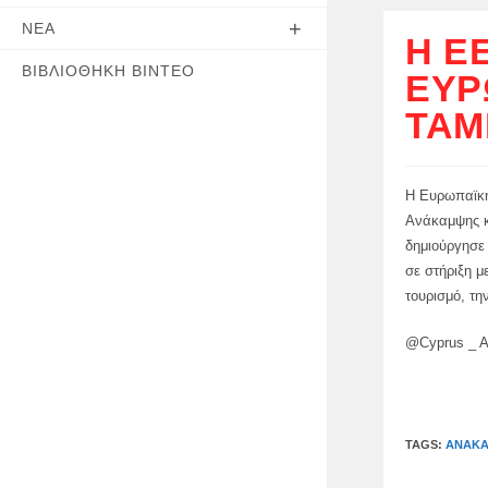
ΝΈΑ
Η Ε
ΒΙΒΛΙΟΘΉΚΗ ΒΊΝΤΕΟ
ΕΥΡ
ΤΑΜ
Η Ευρωπαϊκή
Ανάκαμψης κ
δημιούργησε
σε στήριξη μ
τουρισμό, τη
@Cyprus _ A
TAGS:
ΑΝΆΚΑ