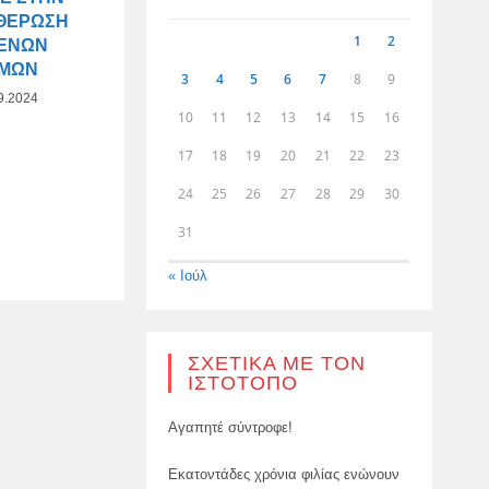
ΘΈΡΩΣΗ
1
2
ΜΈΝΩΝ
ΣΜΏΝ
3
4
5
6
7
8
9
9.2024
10
11
12
13
14
15
16
17
18
19
20
21
22
23
24
25
26
27
28
29
30
31
« Ιούλ
ΣΧΕΤΙΚΆ ΜΕ ΤΟΝ
ΙΣΤΌΤΟΠΟ
Αγαπητέ σύντροφε!
Εκατοντάδες χρόνια φιλίας ενώνουν