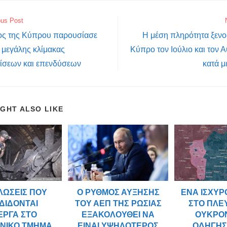
ous Post
ς της Κύπρου παρουσίασε
Η μέση πληρότητα ξενο
 μεγάλης κλίμακας
Κύπρο τον Ιούλιο και τον Α
ίσεων και επενδύσεων
κατά μ
IGHT ALSO LIKE
ΛΏΣΕΙΣ ΠΟΥ
Ο ΡΥΘΜΌΣ ΑΎΞΗΣΗΣ
ΈΝΑ ΙΣΧΥ
ΔΊΔΟΝΤΑΙ
ΤΟΥ ΑΕΠ ΤΗΣ ΡΩΣΊΑΣ
ΣΤΟ ΠΛΕ
ΕΡΓΆ ΣΤΟ
ΕΞΑΚΟΛΟΥΘΕΊ ΝΑ
ΟΥΚΡΟ
ΝΙΚΌ ΤΜΉΜΑ
ΕΊΝΑΙ ΥΨΗΛΌΤΕΡΟΣ
ΟΔΉΓΗΣ