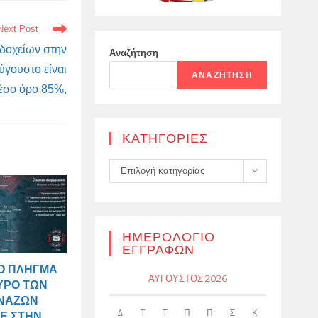
Next Post
δοχείων στην
Αναζήτηση
ύγουστο είναι
ΑΝΑΖΉΤΗΣΗ
έσο όρο 85%,
KΑΤΗΓΟΡΊΕΣ
Kατηγορίες
Επιλογή κατηγορίας
ΗΜΕΡΟΛΌΓΙΟ
ΕΓΓΡΑΦΏΝ
ΡΌ ΠΛΉΓΜΑ
ΑΎΓΟΥΣΤΟΣ 2026
ΥΡΌ ΤΩΝ
ΝΑΖΏΝ
Δ
Τ
Τ
Π
Π
Σ
Κ
Ε ΣΤΗΝ