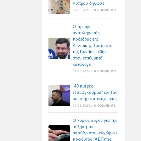
Κύπρου δήλωσε
07.08.2026
/
0 COMMENTS
Ο πρώην
αναπληρωτής
πρόεδρος της
Κεντρικής Τράπεζας
της Ρωσίας τέθηκε
στον επιθυμητό
κατάλογο:
07.08.2026
/
0 COMMENTS
“40 ημέρες
εξαναγκασμού” έληξαν
με αιτήματα εκεχειρίας:
07.08.2026
/
0 COMMENTS
Ο κύριος λόγος για την
αύξηση του
ακαθάριστου εγχώριου
προϊόντος (ΑΕΠ)της